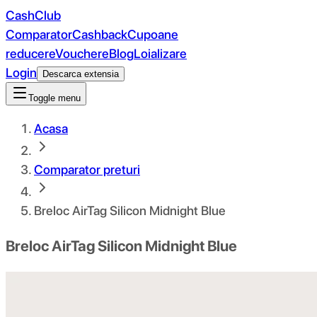
CashClub
Comparator
Cashback
Cupoane
reducere
Vouchere
Blog
Loializare
Login
Descarca extensia
Toggle menu
Acasa
Comparator preturi
Breloc AirTag Silicon Midnight Blue
Breloc AirTag Silicon Midnight Blue