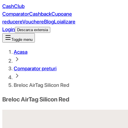
CashClub
Comparator
Cashback
Cupoane
reducere
Vouchere
Blog
Loializare
Login
Descarca extensia
Toggle menu
Acasa
Comparator preturi
Breloc AirTag Silicon Red
Breloc AirTag Silicon Red