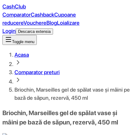
CashClub
Comparator
Cashback
Cupoane
reducere
Vouchere
Blog
Loializare
Login
Descarca extensia
Toggle menu
Acasa
Comparator preturi
Briochin, Marseilles gel de spălat vase și mâini pe
bază de săpun, rezervă, 450 ml
Briochin, Marseilles gel de spălat vase și
mâini pe bază de săpun, rezervă, 450 ml