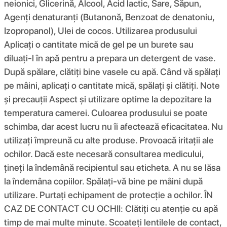
neionici, Glicerină, Alcool, Acid lactic, Sare, Săpun,
Agenți denaturanți (Butanonă, Benzoat de denatoniu,
Izopropanol), Ulei de cocos. Utilizarea produsului
Aplicați o cantitate mică de gel pe un burete sau
diluați-l în apă pentru a prepara un detergent de vase.
După spălare, clătiți bine vasele cu apă. Când vă spălați
pe mâini, aplicați o cantitate mică, spălați și clătiți. Note
și precauții Aspect și utilizare optime la depozitare la
temperatura camerei. Culoarea produsului se poate
schimba, dar acest lucru nu îi afectează eficacitatea. Nu
utilizați împreună cu alte produse. Provoacă iritații ale
ochilor. Dacă este necesară consultarea medicului,
țineți la îndemână recipientul sau eticheta. A nu se lăsa
la îndemâna copiilor. Spălați-vă bine pe mâini după
utilizare. Purtați echipament de protecție a ochilor. ÎN
CAZ DE CONTACT CU OCHII: Clătiți cu atenție cu apă
timp de mai multe minute. Scoateți lentilele de contact,