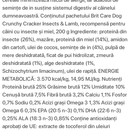
semințe de in susține sistemul digestiv al câinelui
dumneavoastră. Conținutul pachetului Brit Care Dog
Crunchy Cracker Insects & Lamb, recompensă pentru
câini cu insecte și miel, 200 g Ingrediente: proteină din
insecte (26%), mazăre, proteină din miel (14%), amidon
din cartofi, ulei de cocos, semințe de in (4%), pulpă de
mere deshidratată, ficat de pui hidrolizat, zmeură
deshidratată (1%), alge deshidratate (1%,
Schizochytrium limacinum), ulei de rapiță. ENERGIE
METABOLICĂ: 3.570 kcal/kg, 14,95 MJ/kg. Nutrienți
Proteină brută 25% Grăsime brută 12% Umiditate 10%
Cenușă brută 7,5% Fibră brută 3,2% Calciu 1,1% Fosfor
0,7% Sodiu 0,2% Acizi grași Omega 3 1,3% Acizi grași
Omega 6 0,3% EPA (20:5 n-3) 0,1% DHA (22:6 n-3)
0,25% ALA (18:3 n-3) 0,85% Conține antioxidanți
aprobați de UE: extracte de tocoferol din uleiuri