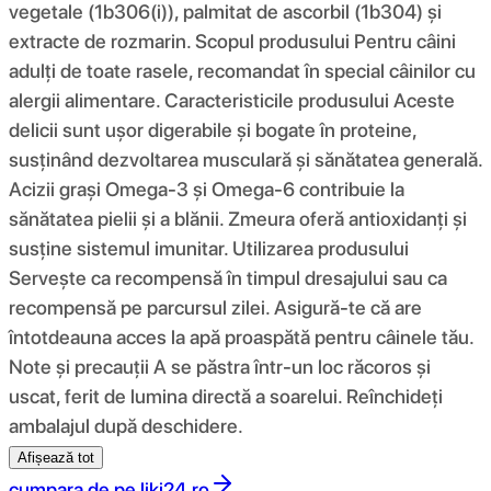
vegetale (1b306(i)), palmitat de ascorbil (1b304) și
extracte de rozmarin. Scopul produsului Pentru câini
adulți de toate rasele, recomandat în special câinilor cu
alergii alimentare. Caracteristicile produsului Aceste
delicii sunt ușor digerabile și bogate în proteine,
susținând dezvoltarea musculară și sănătatea generală.
Acizii grași Omega-3 și Omega-6 contribuie la
sănătatea pielii și a blănii. Zmeura oferă antioxidanți și
susține sistemul imunitar. Utilizarea produsului
Servește ca recompensă în timpul dresajului sau ca
recompensă pe parcursul zilei. Asigură-te că are
întotdeauna acces la apă proaspătă pentru câinele tău.
Note și precauții A se păstra într-un loc răcoros și
uscat, ferit de lumina directă a soarelui. Reînchideți
ambalajul după deschidere.
Afișează tot
cumpara de pe
liki24.ro