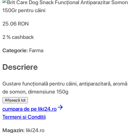
25.06
RON
2 %
cashback
Categorie:
Farma
Descriere
Gustare funcțională pentru câini, antiparazitară, aromă
de somon, dimensiune 150g
Afișează tot
cumpara de pe
liki24.ro
Termeni si Conditii
Magazin:
liki24.ro