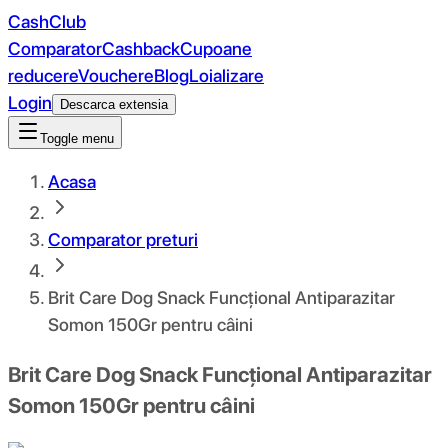
CashClub
Comparator
Cashback
Cupoane
reducere
Vouchere
Blog
Loializare
Login
Descarca extensia
Toggle menu
Acasa
Comparator preturi
Brit Care Dog Snack Funcțional Antiparazitar
Somon 150Gr pentru câini
Brit Care Dog Snack Funcțional Antiparazitar
Somon 150Gr pentru câini