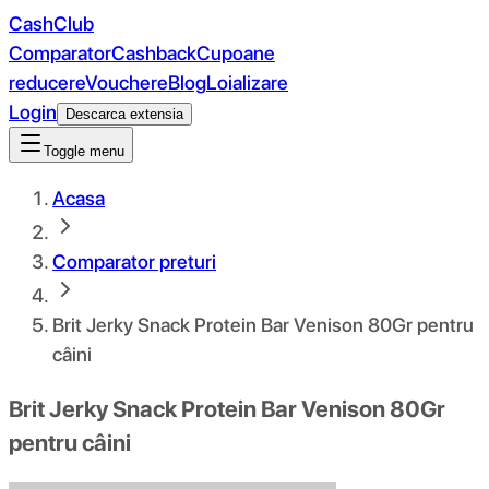
CashClub
Comparator
Cashback
Cupoane
reducere
Vouchere
Blog
Loializare
Login
Descarca extensia
Toggle menu
Acasa
Comparator preturi
Brit Jerky Snack Protein Bar Venison 80Gr pentru
câini
Brit Jerky Snack Protein Bar Venison 80Gr
pentru câini