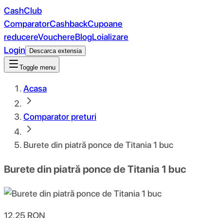
CashClub
Comparator
Cashback
Cupoane
reducere
Vouchere
Blog
Loializare
Login
Descarca extensia
Toggle menu
Acasa
Comparator preturi
Burete din piatră ponce de Titania 1 buc
Burete din piatră ponce de Titania 1 buc
12.25
RON