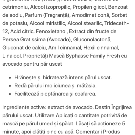
cetrimoniu, Alcool izopropilic, Propilen glicol, Benzoat
de sodiu, Parfum (Fragranță), Amodimeticonă, Sorbat
de potasiu, Alcool miristilic, Alcool stearilic, Trideceth-
12, Acid citric, Fenoxietanol, Extract din fructe de
Persea Gratissima (Avocado), Gluconolactonă,
Gluconat de calciu, Amil cinnamal, Hexil cinnamal,
Linalool. Proprietăți Mască Byphasse Family Fresh cu
avocado pentru păr uscat
Hrănește și hidratează intens părul uscat.
Redă părului moliciunea și mătăsia.
Facilitează pieptănarea și coafarea.
Ingrediente active: extract de avocado. Destin Îngrijirea
părului uscat. Utilizare Aplicați o cantitate potrivită de
mască pe părul umed și spălat. Lăsați să acționeze 5
minute, apoi clătiți bine cu apă. Comentarii Produs