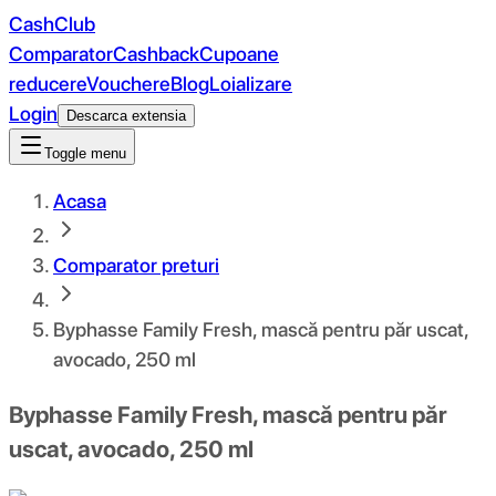
CashClub
Comparator
Cashback
Cupoane
reducere
Vouchere
Blog
Loializare
Login
Descarca extensia
Toggle menu
Acasa
Comparator preturi
Byphasse Family Fresh, mască pentru păr uscat,
avocado, 250 ml
Byphasse Family Fresh, mască pentru păr
uscat, avocado, 250 ml