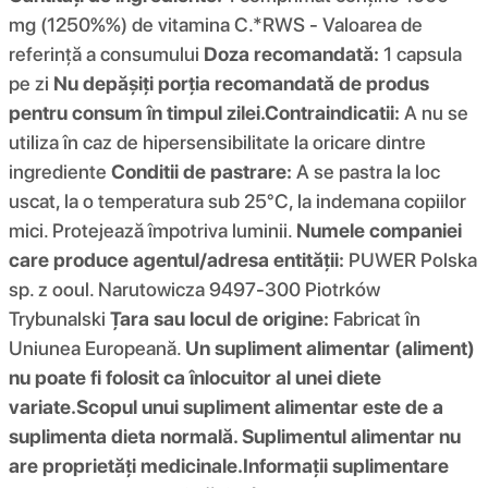
mg (1250%%) de vitamina C.*RWS - Valoarea de
referință a consumului
Doza recomandată:
1 capsula
pe zi
Nu depășiți porția recomandată de produs
pentru consum în timpul zilei.
Contraindicatii:
A nu se
utiliza în caz de hipersensibilitate la oricare dintre
ingrediente
Conditii de pastrare:
A se pastra la loc
uscat, la o temperatura sub 25°C, la indemana copiilor
mici. Protejează împotriva luminii.
Numele companiei
care produce agentul/adresa entității:
PUWER Polska
sp. z ooul. Narutowicza 9497-300 Piotrków
Trybunalski
Țara sau locul de origine:
Fabricat în
Uniunea Europeană.
Un supliment alimentar (aliment)
nu poate fi folosit ca înlocuitor al unei diete
variate.
Scopul unui supliment alimentar este de a
suplimenta dieta normală. Suplimentul alimentar nu
are proprietăți medicinale.
Informații suplimentare