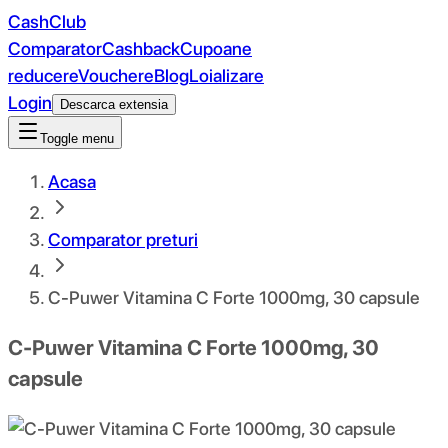
CashClub
Comparator
Cashback
Cupoane
reducere
Vouchere
Blog
Loializare
Login
Descarca extensia
Toggle menu
Acasa
Comparator preturi
C-Puwer Vitamina C Forte 1000mg, 30 capsule
C-Puwer Vitamina C Forte 1000mg, 30
capsule