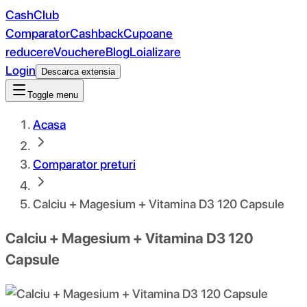
CashClub
Comparator
Cashback
Cupoane
reducere
Vouchere
Blog
Loializare
Login
Descarca extensia
Toggle menu
Acasa
Comparator preturi
Calciu + Magesium + Vitamina D3 120 Capsule
Calciu + Magesium + Vitamina D3 120
Capsule