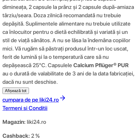
dimineața, 2 capsule la prânz și 2 capsule după-amiaza
târziu/seara. Doza zilnică recomandată nu trebuie
depășită. Suplimentele alimentare nu trebuie utilizate
ca înlocuitor pentru o dietă echilibrată și variată și un
stil de viață sănătos. A nu se lăsa la îndemâna copiilor
mici. Vă rugăm să păstrați produsul într-un loc uscat,
ferit de lumină și la o temperatură care să nu
depășească 25°C. Capsulele
Calcium Pflüger® PUR
au o durată de valabilitate de 3 ani de la data fabricației,
dacă nu sunt deschise.
Afișează tot
cumpara de pe
liki24.ro
Termeni si Conditii
Magazin:
liki24.ro
Cashback:
2 %