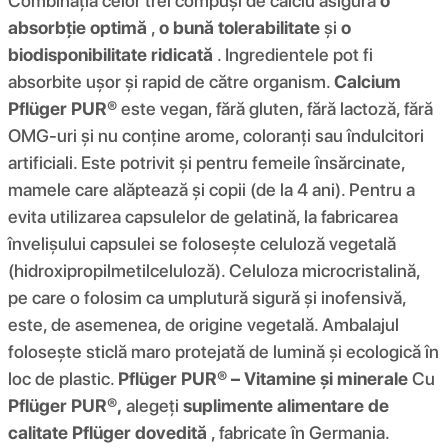
Combinația celor trei compuși de calciu asigură
o
absorbție optimă
,
o bună tolerabilitate
și
o
biodisponibilitate ridicată
. Ingredientele pot fi
absorbite ușor și rapid de către organism.
Calcium
Pflüger PUR®
este vegan, fără gluten, fără lactoză, fără
OMG-uri și nu conține arome, coloranți sau îndulcitori
artificiali. Este potrivit și pentru femeile însărcinate,
mamele care alăptează și copii (de la 4 ani). Pentru a
evita utilizarea capsulelor de gelatină, la fabricarea
învelișului capsulei se folosește celuloză vegetală
(hidroxipropilmetilceluloză). Celuloza microcristalină,
pe care o folosim ca umplutură sigură și inofensivă,
este, de asemenea, de origine vegetală. Ambalajul
folosește sticlă maro protejată de lumină și ecologică în
loc de plastic.
Pflüger PUR® – Vitamine și minerale
Cu
Pflüger PUR®,
alegeți
suplimente alimentare de
calitate Pflüger dovedită
, fabricate în Germania.