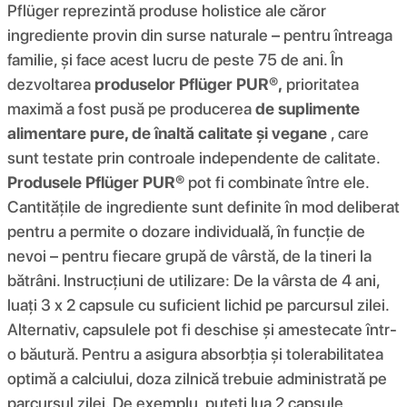
Pflüger reprezintă produse holistice ale căror
ingrediente provin din surse naturale – pentru întreaga
familie, și face acest lucru de peste 75 de ani. În
dezvoltarea
produselor Pflüger PUR®,
prioritatea
maximă a fost pusă pe producerea
de suplimente
alimentare pure, de înaltă calitate și vegane
, care
sunt testate prin controale independente de calitate.
Produsele Pflüger PUR®
pot fi combinate între ele.
Cantitățile de ingrediente sunt definite în mod deliberat
pentru a permite o dozare individuală, în funcție de
nevoi – pentru fiecare grupă de vârstă, de la tineri la
bătrâni. Instrucțiuni de utilizare: De la vârsta de 4 ani,
luați 3 x 2 capsule cu suficient lichid pe parcursul zilei.
Alternativ, capsulele pot fi deschise și amestecate într-
o băutură. Pentru a asigura absorbția și tolerabilitatea
optimă a calciului, doza zilnică trebuie administrată pe
parcursul zilei. De exemplu, puteți lua 2 capsule