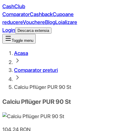
CashClub
Comparator
Cashback
Cupoane
reducere
Vouchere
Blog
Loializare
Login
Descarca extensia
Toggle menu
Acasa
Comparator preturi
Calciu Pflüger PUR 90 St
Calciu Pflüger PUR 90 St
104.24
RON