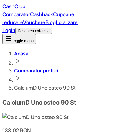
CashClub
Comparator
Cashback
Cupoane
reducere
Vouchere
Blog
Loializare
Login
Descarca extensia
Toggle menu
Acasa
Comparator preturi
CalciumD Uno osteo 90 St
CalciumD Uno osteo 90 St
133.02
RON