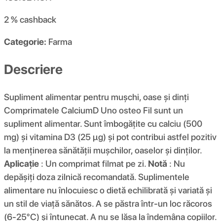
2 %
cashback
Categorie:
Farma
Descriere
Supliment alimentar pentru mușchi, oase și dinți
Comprimatele CalciumD Uno osteo Fil sunt un
supliment alimentar. Sunt îmbogățite cu calciu (500
mg) și vitamina D3 (25 μg) și pot contribui astfel pozitiv
la menținerea sănătății mușchilor, oaselor și dinților.
Aplicație
: Un comprimat filmat pe zi.
Notă
: Nu
depășiți doza zilnică recomandată. Suplimentele
alimentare nu înlocuiesc o dietă echilibrată și variată și
un stil de viață sănătos. A se păstra într-un loc răcoros
(6-25°C) și întunecat. A nu se lăsa la îndemâna copiilor.