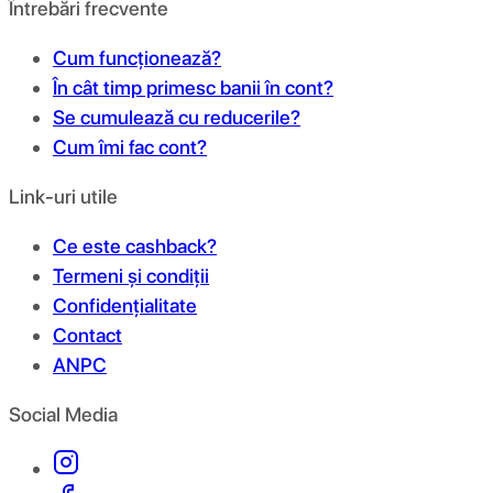
Întrebări frecvente
Cum funcționează?
În cât timp primesc banii în cont?
Se cumulează cu reducerile?
Cum îmi fac cont?
Link-uri utile
Ce este cashback?
Termeni și condiții
Confidențialitate
Contact
ANPC
Social Media