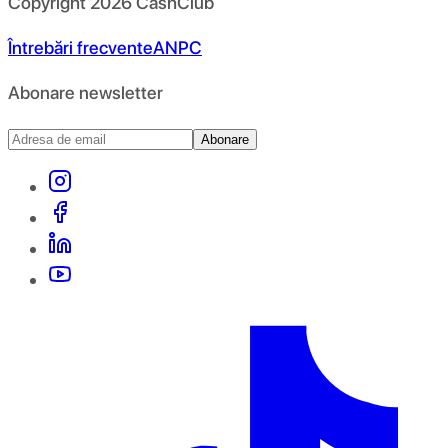
Copyright
2026
CashClub
Întrebări frecvente
ANPC
Abonare newsletter
Abonare