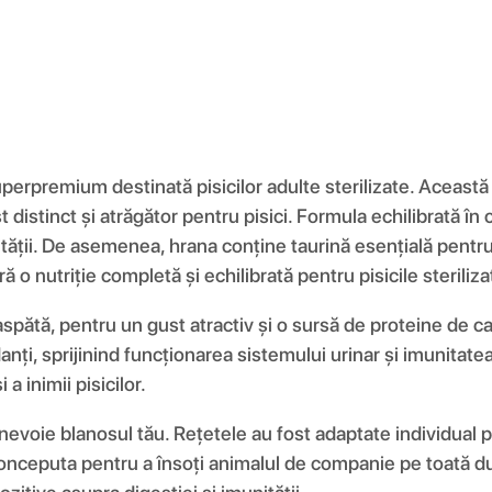
rpremium destinată pisicilor adulte sterilizate. Această re
t distinct și atrăgător pentru pisici. Formula echilibrată î
ității. De asemenea, hrana conține taurină esențială pentru s
 o nutriție completă și echilibrată pentru pisicile steriliza
aspătă, pentru un gust atractiv și o sursă de proteine de ca
nți, sprijinind funcționarea sistemului urinar și imunitatea
a inimii pisicilor.
nevoie blanosul tău. Rețetele au fost adaptate individual p
conceputa pentru a însoți animalul de companie pe toată du