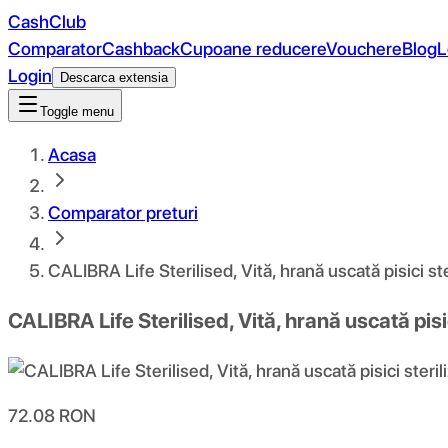
CashClub
Comparator
Cashback
Cupoane reducere
Vouchere
Blog
L
Login
Descarca extensia
Toggle menu
Acasa
Comparator preturi
CALIBRA Life Sterilised, Vită, hrană uscată pisici ste
CALIBRA Life Sterilised, Vită, hrană uscată pisic
72.08
RON