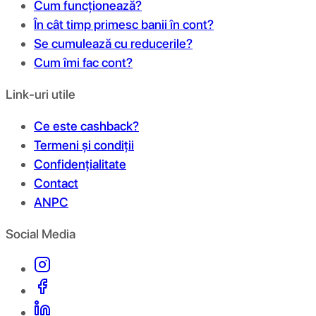
Cum funcționează?
În cât timp primesc banii în cont?
Se cumulează cu reducerile?
Cum îmi fac cont?
Link-uri utile
Ce este cashback?
Termeni și condiții
Confidențialitate
Contact
ANPC
Social Media