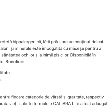
țetă hipoalergenică, fără grâu, are un conținut ridicat
n calorii și minerale este îmbogățită cu măceșe pentru a
ănătatea ochilor și a inimii pisicilor. Disponibilă în
te.
Beneficii:
litate.
.
entru fiecare categorie de vârstă și greutate, respectiv
rata vieții sale. In formulele CALIBRA Life a fost adaugat