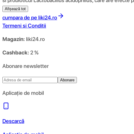
si probioticul Lactobacillus acidophilus, care are efecte po
Afișează tot
cumpara de pe
liki24.ro
Termeni si Conditii
Magazin:
liki24.ro
Cashback:
2 %
Abonare newsletter
Abonare
Aplicație de mobil
Descarcă