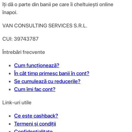
îți dă o parte din banii pe care îi cheltuiești online
înapoi.
VAN CONSULTING SERVICES S.R.L.
CUI: 39743787
Întrebări frecvente
Cum funcționează?
În cât timp primesc banii în cont?
Se cumulează cu reducerile?
Cum îmi fac cont?
Link-uri utile
Ce este cashback?
Termeni și condiții
Confidențialitate