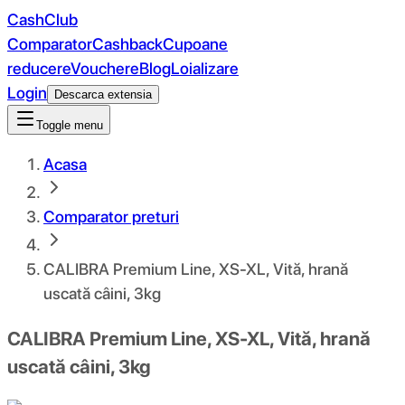
CashClub
Comparator
Cashback
Cupoane
reducere
Vouchere
Blog
Loializare
Login
Descarca extensia
Toggle menu
Acasa
Comparator preturi
CALIBRA Premium Line, XS-XL, Vită, hrană
uscată câini, 3kg
CALIBRA Premium Line, XS-XL, Vită, hrană
uscată câini, 3kg