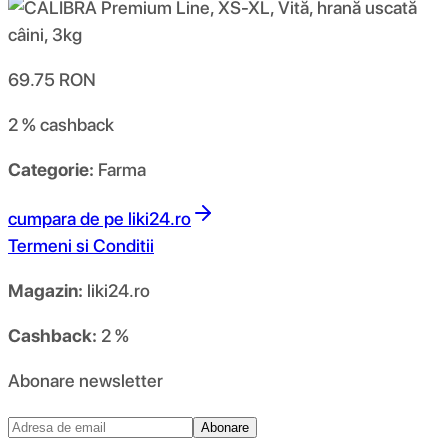
69.75
RON
2 %
cashback
Categorie:
Farma
cumpara de pe
liki24.ro
Termeni si Conditii
Magazin:
liki24.ro
Cashback:
2 %
Abonare newsletter
Abonare