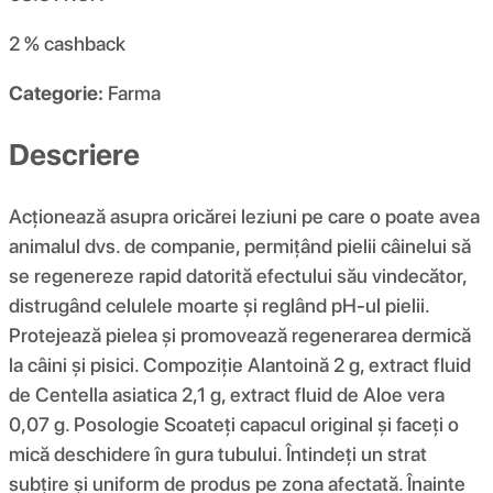
2 %
cashback
Categorie:
Farma
Descriere
Acționează asupra oricărei leziuni pe care o poate avea
animalul dvs. de companie, permițând pielii câinelui să
se regenereze rapid datorită efectului său vindecător,
distrugând celulele moarte și reglând pH-ul pielii.
Protejează pielea și promovează regenerarea dermică
la câini și pisici. Compoziţie Alantoină 2 g, extract fluid
de Centella asiatica 2,1 g, extract fluid de Aloe vera
0,07 g. Posologie Scoateți capacul original și faceți o
mică deschidere în gura tubului. Întindeți un strat
subțire și uniform de produs pe zona afectată. Înainte