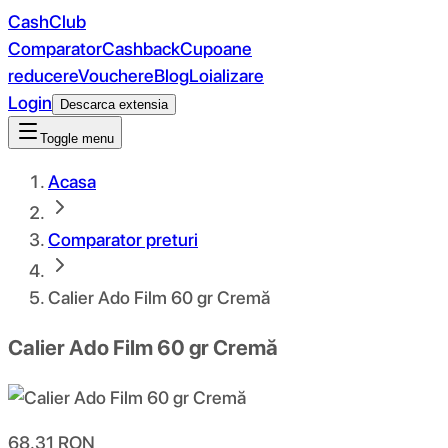
CashClub
Comparator
Cashback
Cupoane
reducere
Vouchere
Blog
Loializare
Login
Descarca extensia
Toggle menu
Acasa
Comparator preturi
Calier Ado Film 60 gr Cremă
Calier Ado Film 60 gr Cremă
68.31
RON