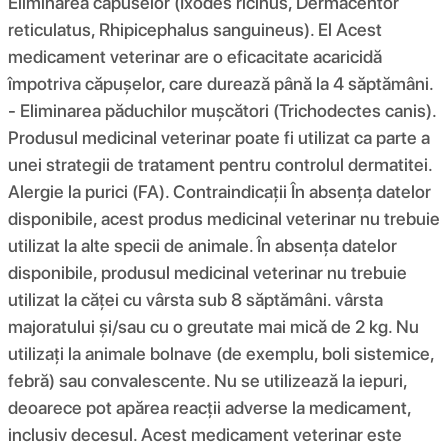
Eliminarea capuselor (Ixodes ricinus, Dermacentor
reticulatus, Rhipicephalus sanguineus). El Acest
medicament veterinar are o eficacitate acaricidă
împotriva căpușelor, care durează până la 4 săptămâni.
- Eliminarea păduchilor mușcători (Trichodectes canis).
Produsul medicinal veterinar poate fi utilizat ca parte a
unei strategii de tratament pentru controlul dermatitei.
Alergie la purici (FA). Contraindicații În absența datelor
disponibile, acest produs medicinal veterinar nu trebuie
utilizat la alte specii de animale. În absența datelor
disponibile, produsul medicinal veterinar nu trebuie
utilizat la căței cu vârsta sub 8 săptămâni. vârsta
majoratului și/sau cu o greutate mai mică de 2 kg. Nu
utilizați la animale bolnave (de exemplu, boli sistemice,
febră) sau convalescente. Nu se utilizează la iepuri,
deoarece pot apărea reacții adverse la medicament,
inclusiv decesul. Acest medicament veterinar este