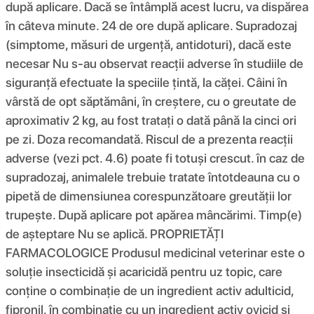
după aplicare. Dacă se întâmplă acest lucru, va dispărea
în câteva minute. 24 de ore după aplicare. Supradozaj
(simptome, măsuri de urgență, antidoturi), dacă este
necesar Nu s-au observat reacții adverse în studiile de
siguranță efectuate la speciile țintă, la căței. Câini în
vârstă de opt săptămâni, în creștere, cu o greutate de
aproximativ 2 kg, au fost tratați o dată până la cinci ori
pe zi. Doza recomandată. Riscul de a prezenta reacții
adverse (vezi pct. 4.6) poate fi totuși crescut. în caz de
supradozaj, animalele trebuie tratate întotdeauna cu o
pipetă de dimensiunea corespunzătoare greutății lor
trupeşte. După aplicare pot apărea mâncărimi. Timp(e)
de așteptare Nu se aplică. PROPRIETĂȚI
FARMACOLOGICE Produsul medicinal veterinar este o
soluție insecticidă și acaricidă pentru uz topic, care
conține o combinație de un ingredient activ adulticid,
fipronil, în combinație cu un ingredient activ ovicid și