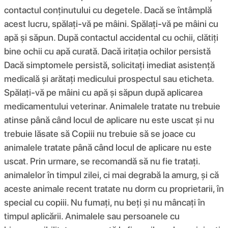
contactul conținutului cu degetele. Dacă se întâmplă
acest lucru, spălați-vă pe mâini. Spălați-vă pe mâini cu
apă și săpun. După contactul accidental cu ochii, clătiți
bine ochii cu apă curată. Dacă iritația ochilor persistă
Dacă simptomele persistă, solicitați imediat asistență
medicală și arătați medicului prospectul sau eticheta.
Spălați-vă pe mâini cu apă și săpun după aplicarea
medicamentului veterinar. Animalele tratate nu trebuie
atinse până când locul de aplicare nu este uscat și nu
trebuie lăsate să Copiii nu trebuie să se joace cu
animalele tratate până când locul de aplicare nu este
uscat. Prin urmare, se recomandă să nu fie tratați.
animalelor în timpul zilei, ci mai degrabă la amurg, și că
aceste animale recent tratate nu dorm cu proprietarii, în
special cu copiii. Nu fumați, nu beți și nu mâncați în
timpul aplicării. Animalele sau persoanele cu