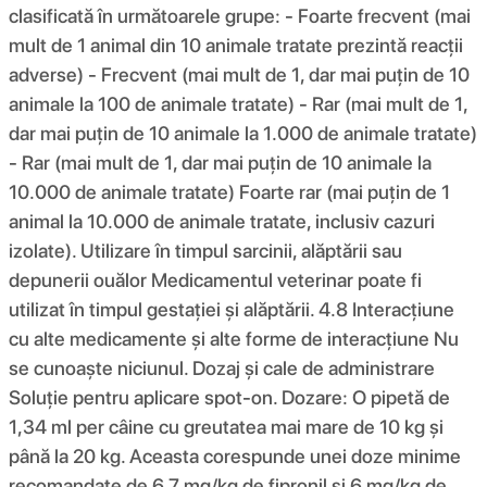
clasificată în următoarele grupe: - Foarte frecvent (mai
mult de 1 animal din 10 animale tratate prezintă reacții
adverse) - Frecvent (mai mult de 1, dar mai puțin de 10
animale la 100 de animale tratate) - Rar (mai mult de 1,
dar mai puțin de 10 animale la 1.000 de animale tratate)
- Rar (mai mult de 1, dar mai puțin de 10 animale la
10.000 de animale tratate) Foarte rar (mai puțin de 1
animal la 10.000 de animale tratate, inclusiv cazuri
izolate). Utilizare în timpul sarcinii, alăptării sau
depunerii ouălor Medicamentul veterinar poate fi
utilizat în timpul gestației și alăptării. 4.8 Interacțiune
cu alte medicamente și alte forme de interacțiune Nu
se cunoaște niciunul. Dozaj și cale de administrare
Soluție pentru aplicare spot-on. Dozare: O pipetă de
1,34 ml per câine cu greutatea mai mare de 10 kg și
până la 20 kg. Aceasta corespunde unei doze minime
recomandate de 6,7 mg/kg de fipronil și 6 mg/kg de