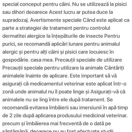
special conceput pentru câini. Nu se utilizează la pisici
sau dihori deoarece Acest lucru ar putea duce la
supradozaj. Avertismente speciale Când este aplicat ca
parte a strategiei de tratament pentru controlul
dermatitei alergice la înțepăturile de insecte Pentru
purici, se recomandă aplicări lunare pentru animalul
alergic și pentru alți câini și pisici care locuiesc în
gospodărie. casa mea. Precauții speciale de utilizare
Precauții speciale pentru utilizare la animale Cântăriți
animalele înainte de aplicare. Este important să vă
asigurați că medicamentul veterinar este aplicat într-o
zonă unde animalul nu îl poate linge și Asigurați-vă că
animalele nu se ling între ele după tratament. Se
recomandă evitarea îmbăierii sau imersiunii în apă timp
de 2 zile după aplicarea produsului medicinal veterinar.
precum și îmbăierea mai frecventă de o dată pe
săptămână, deoarece nu au fost efectuate studii