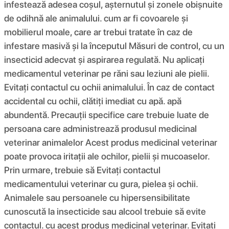
infestează adesea coșul, așternutul și zonele obișnuite
de odihnă ale animalului. cum ar fi covoarele și
mobilierul moale, care ar trebui tratate în caz de
infestare masivă și la începutul Măsuri de control, cu un
insecticid adecvat și aspirarea regulată. Nu aplicați
medicamentul veterinar pe răni sau leziuni ale pielii.
Evitați contactul cu ochii animalului. În caz de contact
accidental cu ochii, clătiți imediat cu apă. apă
abundentă. Precauții specifice care trebuie luate de
persoana care administrează produsul medicinal
veterinar animalelor Acest produs medicinal veterinar
poate provoca iritații ale ochilor, pielii și mucoaselor.
Prin urmare, trebuie să Evitați contactul
medicamentului veterinar cu gura, pielea și ochii.
Animalele sau persoanele cu hipersensibilitate
cunoscută la insecticide sau alcool trebuie să evite
contactul. cu acest produs medicinal veterinar. Evitați