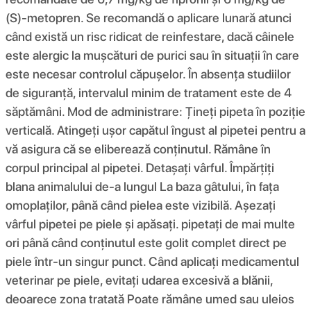
(S)-metopren. Se recomandă o aplicare lunară atunci
când există un risc ridicat de reinfestare, dacă câinele
este alergic la mușcături de purici sau în situații în care
este necesar controlul căpușelor. În absența studiilor
de siguranță, intervalul minim de tratament este de 4
săptămâni. Mod de administrare: Țineți pipeta în poziție
verticală. Atingeți ușor capătul îngust al pipetei pentru a
vă asigura că se eliberează conținutul. Rămâne în
corpul principal al pipetei. Detașați vârful. Împărțiți
blana animalului de-a lungul La baza gâtului, în fața
omoplaților, până când pielea este vizibilă. Așezați
vârful pipetei pe piele și apăsați. pipetați de mai multe
ori până când conținutul este golit complet direct pe
piele într-un singur punct. Când aplicați medicamentul
veterinar pe piele, evitați udarea excesivă a blănii,
deoarece zona tratată Poate rămâne umed sau uleios