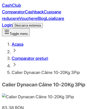
CashClub
Comparator
Cashback
Cupoane
reducere
Vouchere
Blog
Loializare
Login
Descarca extensia
Toggle menu
Acasa
Comparator preturi
Calier Dynacan Câine 10-20Kg 3Pip
Calier Dynacan Câine 10-20Kg 3Pip
83.38
RON