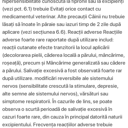
hipersensibilitate cunoscută la fipronil sau la excipienți
(vezi pct. 6.1) trebuie Evitați orice contact cu
medicamentul veterinar. Alte precauții Câinii nu trebuie
lăsați să înoate în pâraie sau iazuri timp de 2 zile după
aplicare (vezi secțiunea 6.6). Reacții adverse Reacțiile
adverse foarte rare raportate după utilizare includ:
reacții cutanate efecte tranzitorii la locul aplicării
(decolorarea pielii, căderea locală a părului, mâncărime,
roșeață), precum și Mâncărime generalizată sau cădere
a părului. Salivație excesivă a fost observată foarte rar
după utilizare. modificări reversibile ale sistemului
nervos (sensibilitate crescută la stimulare, depresie,
alte semne ale sistemului nervos), vărsături sau
simptome respiratorii. În cazurile de lins, se poate
observa o scurtă perioadă de salivație excesivă în
cazuri foarte rare, din cauza în principal datorită naturii
excipientului. Frecvența reacțiilor adverse trebuie