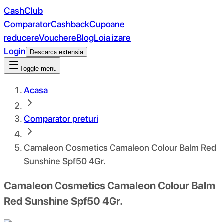
CashClub
Comparator
Cashback
Cupoane
reducere
Vouchere
Blog
Loializare
Login
Descarca extensia
Toggle menu
Acasa
Comparator preturi
Camaleon Cosmetics Camaleon Colour Balm Red
Sunshine Spf50 4Gr.
Camaleon Cosmetics Camaleon Colour Balm
Red Sunshine Spf50 4Gr.