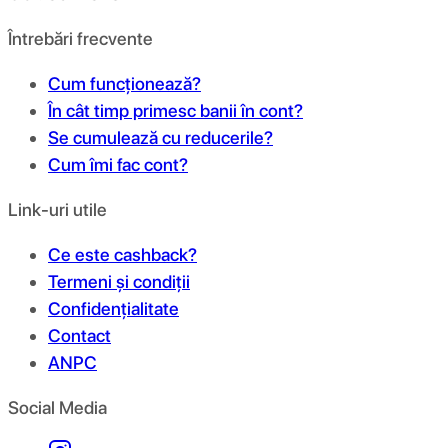
Întrebări frecvente
Cum funcționează?
În cât timp primesc banii în cont?
Se cumulează cu reducerile?
Cum îmi fac cont?
Link-uri utile
Ce este cashback?
Termeni și condiții
Confidențialitate
Contact
ANPC
Social Media