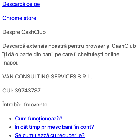
Descarcă de pe
Chrome store
Despre CashClub
Descarcă extensia noastră pentru browser și CashClub
îți dă o parte din banii pe care îi cheltuiești online
înapoi.
VAN CONSULTING SERVICES S.R.L.
CUI: 39743787
Întrebări frecvente
Cum funcționează?
În cât timp primesc banii în cont?
Se cumulează cu reducerile?