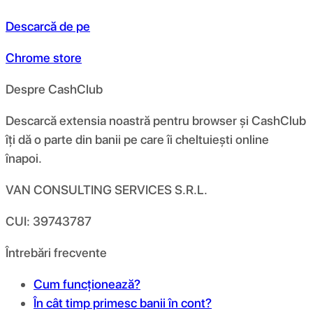
Descarcă de pe
Chrome store
Despre CashClub
Descarcă extensia noastră pentru browser și CashClub
îți dă o parte din banii pe care îi cheltuiești online
înapoi.
VAN CONSULTING SERVICES S.R.L.
CUI: 39743787
Întrebări frecvente
Cum funcționează?
În cât timp primesc banii în cont?