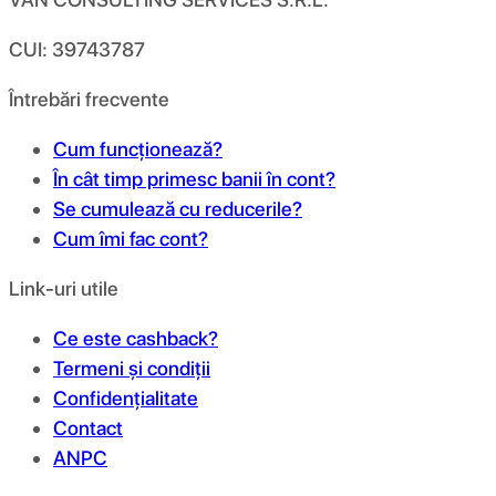
CUI: 39743787
Întrebări frecvente
Cum funcționează?
În cât timp primesc banii în cont?
Se cumulează cu reducerile?
Cum îmi fac cont?
Link-uri utile
Ce este cashback?
Termeni și condiții
Confidențialitate
Contact
ANPC