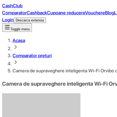
CashClub
Comparator
Cashback
Cupoane reducere
Vouchere
Blog
L
Login
Descarca extensia
Toggle menu
Acasa
Comparator preturi
Camera de supraveghere inteligenta Wi-Fi Orvibo 
Camera de supraveghere inteligenta Wi-Fi Or