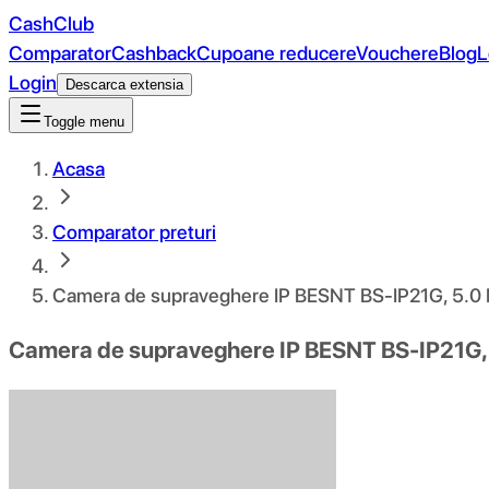
CashClub
Comparator
Cashback
Cupoane reducere
Vouchere
Blog
L
Login
Descarca extensia
Toggle menu
Acasa
Comparator preturi
Camera de supraveghere IP BESNT BS-IP21G, 5.0 M
Camera de supraveghere IP BESNT BS-IP21G, 5