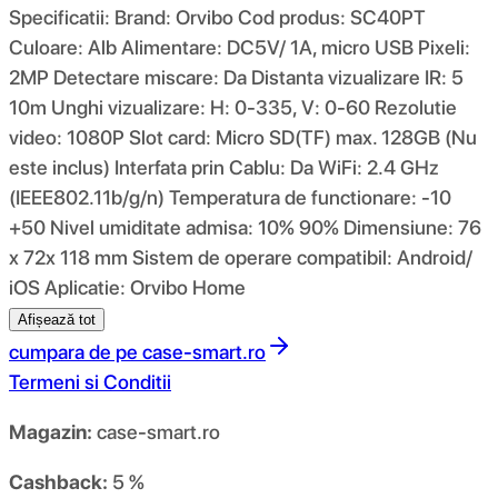
Specificatii: Brand: Orvibo Cod produs: SC40PT
Culoare: Alb Alimentare: DC5V/ 1A, micro USB Pixeli:
2MP Detectare miscare: Da Distanta vizualizare IR: 5
10m Unghi vizualizare: H: 0-335, V: 0-60 Rezolutie
video: 1080P Slot card: Micro SD(TF) max. 128GB (Nu
este inclus) Interfata prin Cablu: Da WiFi: 2.4 GHz
(IEEE802.11b/g/n) Temperatura de functionare: -10
+50 Nivel umiditate admisa: 10% 90% Dimensiune: 76
x 72x 118 mm Sistem de operare compatibil: Android/
iOS Aplicatie: Orvibo Home
Afișează tot
cumpara de pe
case-smart.ro
Termeni si Conditii
Magazin:
case-smart.ro
Cashback:
5 %