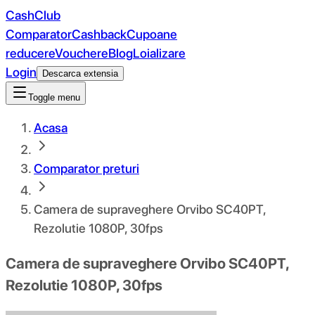
CashClub
Comparator
Cashback
Cupoane
reducere
Vouchere
Blog
Loializare
Login
Descarca extensia
Toggle menu
Acasa
Comparator preturi
Camera de supraveghere Orvibo SC40PT,
Rezolutie 1080P, 30fps
Camera de supraveghere Orvibo SC40PT,
Rezolutie 1080P, 30fps