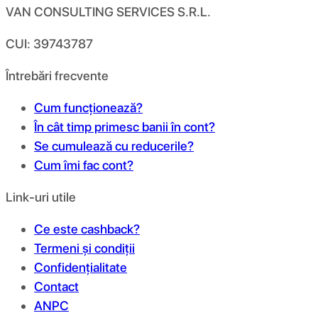
VAN CONSULTING SERVICES S.R.L.
CUI: 39743787
Întrebări frecvente
Cum funcționează?
În cât timp primesc banii în cont?
Se cumulează cu reducerile?
Cum îmi fac cont?
Link-uri utile
Ce este cashback?
Termeni și condiții
Confidențialitate
Contact
ANPC