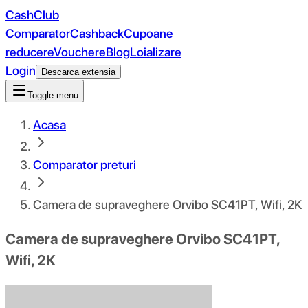
CashClub
Comparator
Cashback
Cupoane
reducere
Vouchere
Blog
Loializare
Login
Descarca extensia
Toggle menu
Acasa
Comparator preturi
Camera de supraveghere Orvibo SC41PT, Wifi, 2K
Camera de supraveghere Orvibo SC41PT,
Wifi, 2K