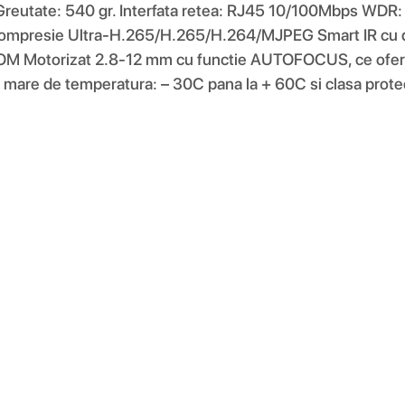
utate: 540 gr. Interfata retea: RJ45 10/100Mbps WDR: 12
le: Compresie Ultra-H.265/H.265/H.264/MJPEG Smart IR cu d
OOM Motorizat 2.8-12 mm cu functie AUTOFOCUS, ce ofera u
rval mare de temperatura: – 30C pana la + 60C si clasa pro