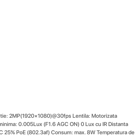
lutie: 2MP(1920×1080)@30fps Lentila: Motorizata
nima: 0.005Lux (F1.6 AGC ON) 0 Lux cu IR Distanta
2 V DC 25% PoE (802.3af) Consum: max. 8W Temperatura de