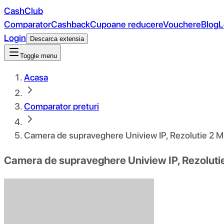
CashClub
Comparator
Cashback
Cupoane reducere
Vouchere
Blog
L
Login
Descarca extensia
Toggle menu
Acasa
Comparator preturi
Camera de supraveghere Uniview IP, Rezolutie 2 MP
Camera de supraveghere Uniview IP, Rezolutie 