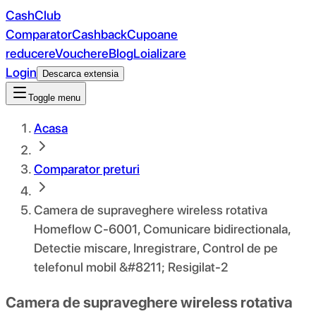
CashClub
Comparator
Cashback
Cupoane
reducere
Vouchere
Blog
Loializare
Login
Descarca extensia
Toggle menu
Acasa
Comparator preturi
Camera de supraveghere wireless rotativa
Homeflow C-6001, Comunicare bidirectionala,
Detectie miscare, Inregistrare, Control de pe
telefonul mobil &#8211; Resigilat-2
Camera de supraveghere wireless rotativa