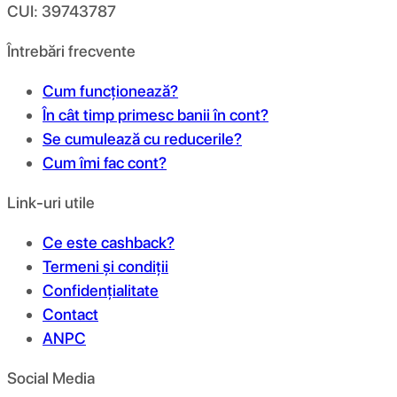
CUI: 39743787
Întrebări frecvente
Cum funcționează?
În cât timp primesc banii în cont?
Se cumulează cu reducerile?
Cum îmi fac cont?
Link-uri utile
Ce este cashback?
Termeni și condiții
Confidențialitate
Contact
ANPC
Social Media