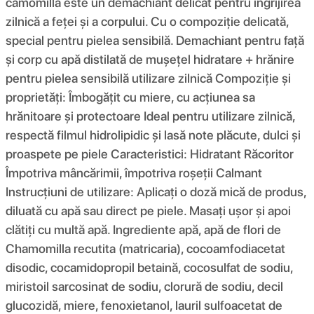
camomilla este un demachiant delicat pentru îngrijirea
zilnică a feței și a corpului. Cu o compoziție delicată,
special pentru pielea sensibilă. Demachiant pentru față
și corp cu apă distilată de mușețel hidratare + hrănire
pentru pielea sensibilă utilizare zilnică Compoziție și
proprietăți: Îmbogățit cu miere, cu acțiunea sa
hrănitoare și protectoare Ideal pentru utilizare zilnică,
respectă filmul hidrolipidic și lasă note plăcute, dulci și
proaspete pe piele Caracteristici: Hidratant Răcoritor
Împotriva mâncărimii, împotriva roșeții Calmant
Instrucțiuni de utilizare: Aplicați o doză mică de produs,
diluată cu apă sau direct pe piele. Masați ușor și apoi
clătiți cu multă apă. Ingrediente apă, apă de flori de
Chamomilla recutita (matricaria), cocoamfodiacetat
disodic, cocamidopropil betaină, cocosulfat de sodiu,
miristoil sarcosinat de sodiu, clorură de sodiu, decil
glucozidă, miere, fenoxietanol, lauril sulfoacetat de