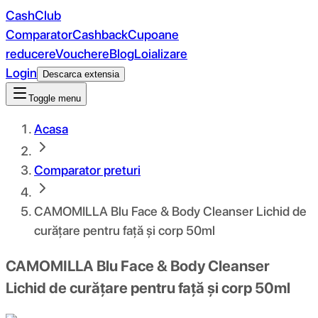
CashClub
Comparator
Cashback
Cupoane
reducere
Vouchere
Blog
Loializare
Login
Descarca extensia
Toggle menu
Acasa
Comparator preturi
CAMOMILLA Blu Face & Body Cleanser Lichid de
curățare pentru față și corp 50ml
CAMOMILLA Blu Face & Body Cleanser
Lichid de curățare pentru față și corp 50ml