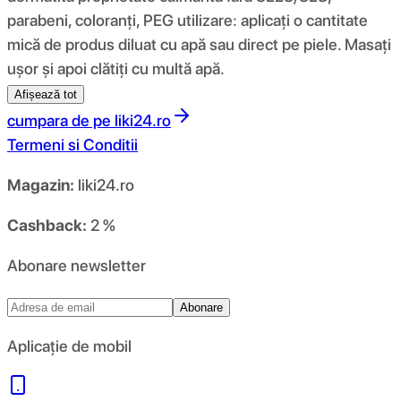
parabeni, coloranți, PEG utilizare: aplicați o cantitate
mică de produs diluat cu apă sau direct pe piele. Masați
ușor și apoi clătiți cu multă apă.
Afișează tot
cumpara de pe
liki24.ro
Termeni si Conditii
Magazin:
liki24.ro
Cashback:
2 %
Abonare newsletter
Abonare
Aplicație de mobil