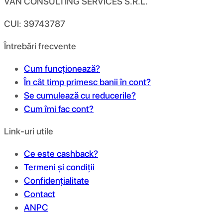
VAN CONSULTING SERVICES S.R.L.
CUI: 39743787
Întrebări frecvente
Cum funcționează?
În cât timp primesc banii în cont?
Se cumulează cu reducerile?
Cum îmi fac cont?
Link-uri utile
Ce este cashback?
Termeni și condiții
Confidențialitate
Contact
ANPC