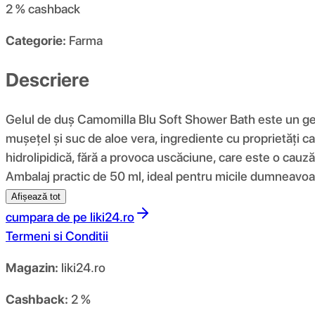
2 %
cashback
Categorie:
Farma
Descriere
Gelul de duș Camomilla Blu Soft Shower Bath este un gel d
mușețel și suc de aloe vera, ingrediente cu proprietăți cal
hidrolipidică, fără a provoca uscăciune, care este o cauză p
Ambalaj practic de 50 ml, ideal pentru micile dumneavo
Afișează tot
cumpara de pe
liki24.ro
Termeni si Conditii
Magazin:
liki24.ro
Cashback:
2 %