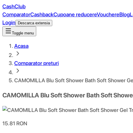
CashClub
Comparator
Cashback
Cupoane reducere
Vouchere
Blog
L
Login
Descarca extensia
Toggle menu
Acasa
Comparator preturi
CAMOMILLA Blu Soft Shower Bath Soft Shower Gel
CAMOMILLA Blu Soft Shower Bath Soft Shower
15.81
RON