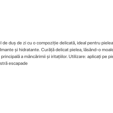
e duș de zi cu o compoziție delicată, ideal pentru pielea 
mante și hidratante. Curăță delicat pielea, lăsând-o moale și
rincipală a mâncărimii și iritațiilor. Utilizare: aplicați pe 
astră escapade