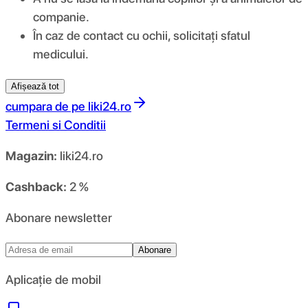
companie.
În caz de contact cu ochii, solicitați sfatul
medicului.
Afișează tot
cumpara de pe
liki24.ro
Termeni si Conditii
Magazin:
liki24.ro
Cashback:
2 %
Abonare newsletter
Abonare
Aplicație de mobil