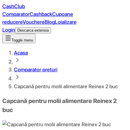
CashClub
Comparator
Cashback
Cupoane
reducere
Vouchere
Blog
Loializare
Login
Descarca extensia
Toggle menu
Acasa
Comparator preturi
Capcană pentru molii alimentare Reinex 2 buc
Capcană pentru molii alimentare Reinex 2
buc