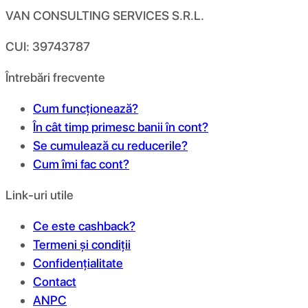
VAN CONSULTING SERVICES S.R.L.
CUI: 39743787
Întrebări frecvente
Cum funcționează?
În cât timp primesc banii în cont?
Se cumulează cu reducerile?
Cum îmi fac cont?
Link-uri utile
Ce este cashback?
Termeni și condiții
Confidențialitate
Contact
ANPC