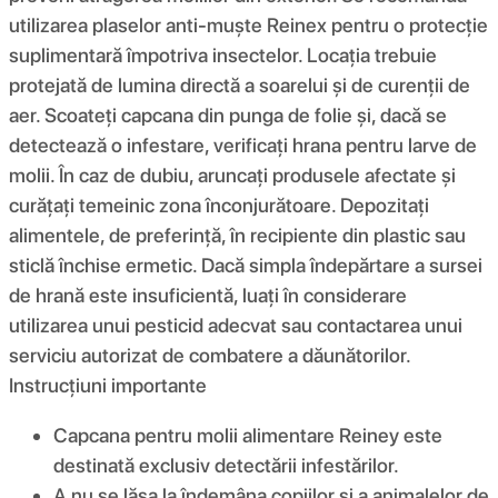
utilizarea plaselor anti-muște Reinex pentru o protecție
suplimentară împotriva insectelor. Locația trebuie
protejată de lumina directă a soarelui și de curenții de
aer. Scoateți capcana din punga de folie și, dacă se
detectează o infestare, verificați hrana pentru larve de
molii. În caz de dubiu, aruncați produsele afectate și
curățați temeinic zona înconjurătoare. Depozitați
alimentele, de preferință, în recipiente din plastic sau
sticlă închise ermetic. Dacă simpla îndepărtare a sursei
de hrană este insuficientă, luați în considerare
utilizarea unui pesticid adecvat sau contactarea unui
serviciu autorizat de combatere a dăunătorilor.
Instrucțiuni importante
Capcana pentru molii alimentare Reiney este
destinată exclusiv detectării infestărilor.
A nu se lăsa la îndemâna copiilor și a animalelor de