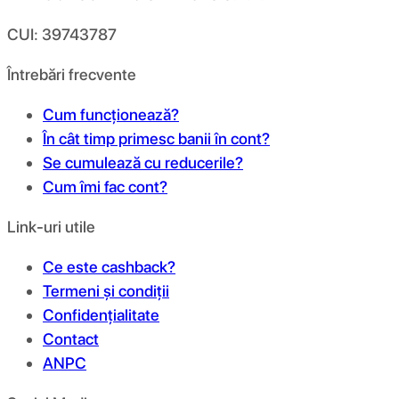
CUI: 39743787
Întrebări frecvente
Cum funcționează?
În cât timp primesc banii în cont?
Se cumulează cu reducerile?
Cum îmi fac cont?
Link-uri utile
Ce este cashback?
Termeni și condiții
Confidențialitate
Contact
ANPC