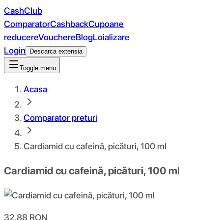
CashClub
Comparator
Cashback
Cupoane
reducere
Vouchere
Blog
Loializare
Login
Descarca extensia
Toggle menu
Acasa
Comparator preturi
Cardiamid cu cafeină, picături, 100 ml
Cardiamid cu cafeină, picături, 100 ml
32.88
RON