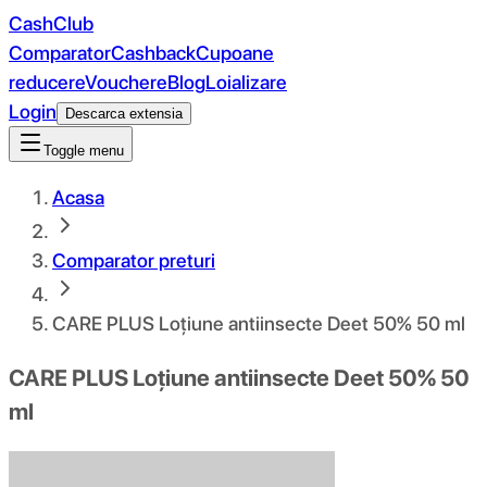
CashClub
Comparator
Cashback
Cupoane
reducere
Vouchere
Blog
Loializare
Login
Descarca extensia
Toggle menu
Acasa
Comparator preturi
CARE PLUS Loțiune antiinsecte Deet 50% 50 ml
CARE PLUS Loțiune antiinsecte Deet 50% 50
ml