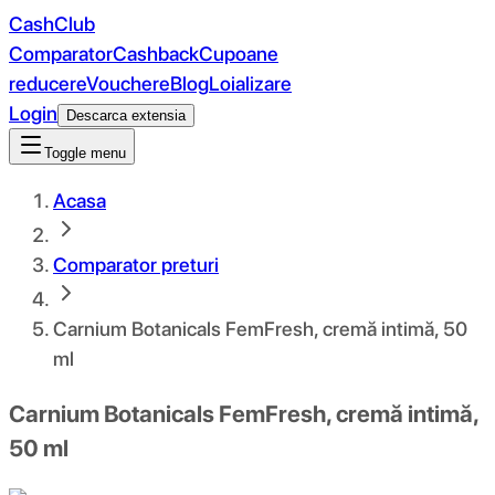
CashClub
Comparator
Cashback
Cupoane
reducere
Vouchere
Blog
Loializare
Login
Descarca extensia
Toggle menu
Acasa
Comparator preturi
Carnium Botanicals FemFresh, cremă intimă, 50
ml
Carnium Botanicals FemFresh, cremă intimă,
50 ml