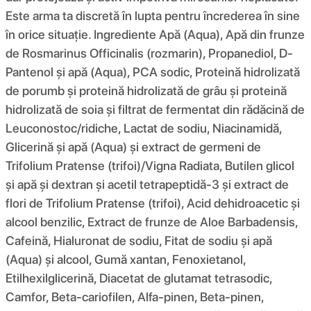
Este arma ta discretă în lupta pentru încrederea în sine
în orice situație. Ingrediente Apă (Aqua), Apă din frunze
de Rosmarinus Officinalis (rozmarin), Propanediol, D-
Pantenol și apă (Aqua), PCA sodic, Proteină hidrolizată
de porumb și proteină hidrolizată de grâu și proteină
hidrolizată de soia și filtrat de fermentat din rădăcină de
Leuconostoc/ridiche, Lactat de sodiu, Niacinamidă,
Glicerină și apă (Aqua) și extract de germeni de
Trifolium Pratense (trifoi)/Vigna Radiata, Butilen glicol
și apă și dextran și acetil tetrapeptidă-3 și extract de
flori de Trifolium Pratense (trifoi), Acid dehidroacetic și
alcool benzilic, Extract de frunze de Aloe Barbadensis,
Cafeină, Hialuronat de sodiu, Fitat de sodiu și apă
(Aqua) și alcool, Gumă xantan, Fenoxietanol,
Etilhexilglicerină, Diacetat de glutamat tetrasodic,
Camfor, Beta-cariofilen, Alfa-pinen, Beta-pinen,