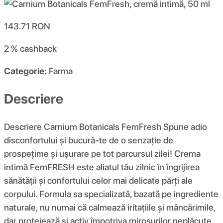
143.71
RON
2 %
cashback
Categorie:
Farma
Descriere
Descriere Carnium Botanicals FemFresh Spune adio
disconfortului și bucură-te de o senzație de
prospețime și ușurare pe tot parcursul zilei! Crema
intimă FemFRESH este aliatul tău zilnic în îngrijirea
sănătății și confortului celor mai delicate părți ale
corpului. Formula sa specializată, bazată pe ingrediente
naturale, nu numai că calmează iritațiile și mâncărimile,
dar protejează și activ împotriva mirosurilor neplăcute.