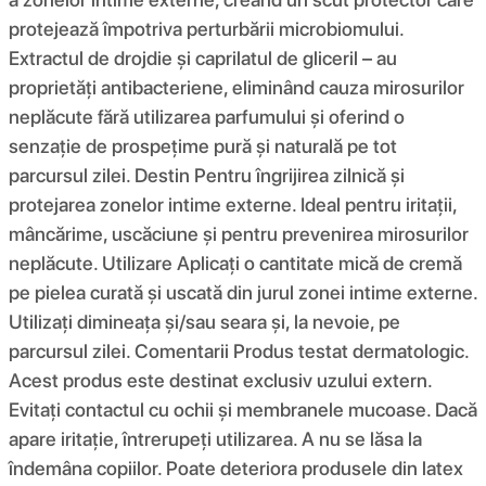
protejează împotriva perturbării microbiomului.
Extractul de drojdie și caprilatul de gliceril – au
proprietăți antibacteriene, eliminând cauza mirosurilor
neplăcute fără utilizarea parfumului și oferind o
senzație de prospețime pură și naturală pe tot
parcursul zilei. Destin Pentru îngrijirea zilnică și
protejarea zonelor intime externe. Ideal pentru iritații,
mâncărime, uscăciune și pentru prevenirea mirosurilor
neplăcute. Utilizare Aplicați o cantitate mică de cremă
pe pielea curată și uscată din jurul zonei intime externe.
Utilizați dimineața și/sau seara și, la nevoie, pe
parcursul zilei. Comentarii Produs testat dermatologic.
Acest produs este destinat exclusiv uzului extern.
Evitați contactul cu ochii și membranele mucoase. Dacă
apare iritație, întrerupeți utilizarea. A nu se lăsa la
îndemâna copiilor. Poate deteriora produsele din latex