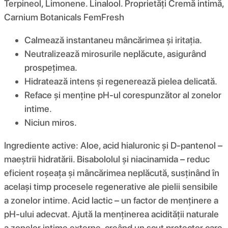
Terpineol, Limonene. Linalool. Proprietăți Cremă intimă,
Carnium Botanicals FemFresh
Calmează instantaneu mâncărimea și iritația.
Neutralizează mirosurile neplăcute, asigurând
prospețimea.
Hidratează intens și regenerează pielea delicată.
Reface și menține pH-ul corespunzător al zonelor
intime.
Niciun miros.
Ingrediente active: Aloe, acid hialuronic și D-pantenol –
maeștrii hidratării. Bisabololul și niacinamida – reduc
eficient roșeața și mâncărimea neplăcută, susținând în
același timp procesele regenerative ale pielii sensibile
a zonelor intime. Acid lactic – un factor de menținere a
pH-ului adecvat. Ajută la menținerea acidității naturale
a zonelor intime externe, creând un scut protector care