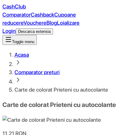
CashClub
Comparator
Cashback
Cupoane
reducere
Vouchere
Blog
Loializare
Login
Descarca extensia
Toggle menu
Acasa
Comparator preturi
Carte de colorat Prieteni cu autocolante
Carte de colorat Prieteni cu autocolante
11.21
RON