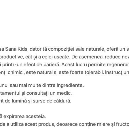
 Sana Kids, datorită compoziției sale naturale, oferă un su
i productive, cât și a celei uscate. De asemenea, reduce n
rintr-un efect de barieră. Acest lucru permite regenerarea c
i chimici, este natural și este foarte tolerabil. Instrucțiun
a unul sau mai multe dintre ingrediente.
ratamentul și consultați un medic.
rit de lumină și surse de căldură.
pă expirarea acesteia.
 de a utiliza acest produs, deoarece conține miere și fruct