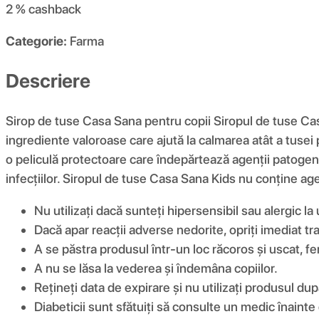
2 %
cashback
Categorie:
Farma
Descriere
Sirop de tuse Casa Sana pentru copii Siropul de tuse Casa
ingrediente valoroase care ajută la calmarea atât a tuse
o peliculă protectoare care îndepărtează agenții patogeni p
infecțiilor. Siropul de tuse Casa Sana Kids nu conține agenț
Nu utilizați dacă sunteți hipersensibil sau alergic l
Dacă apar reacții adverse nedorite, opriți imediat t
A se păstra produsul într-un loc răcoros și uscat, fe
A nu se lăsa la vederea și îndemâna copiilor.
Rețineți data de expirare și nu utilizați produsul du
Diabeticii sunt sfătuiți să consulte un medic înainte