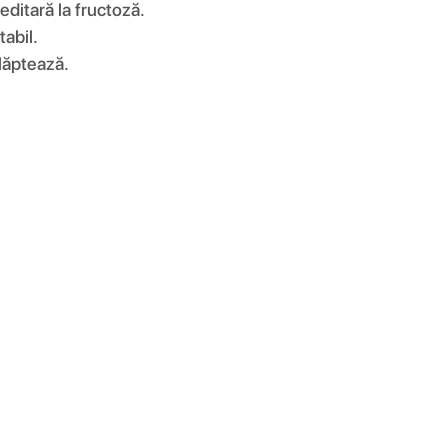
editară la fructoză.
abil.
alăptează.