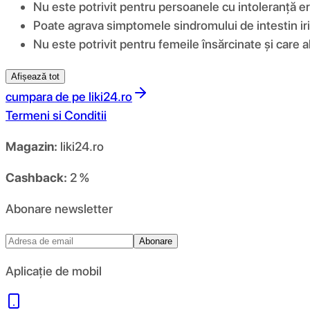
Nu este potrivit pentru persoanele cu intoleranță er
Poate agrava simptomele sindromului de intestin irit
Nu este potrivit pentru femeile însărcinate și care 
Afișează tot
cumpara de pe
liki24.ro
Termeni si Conditii
Magazin:
liki24.ro
Cashback:
2 %
Abonare newsletter
Abonare
Aplicație de mobil