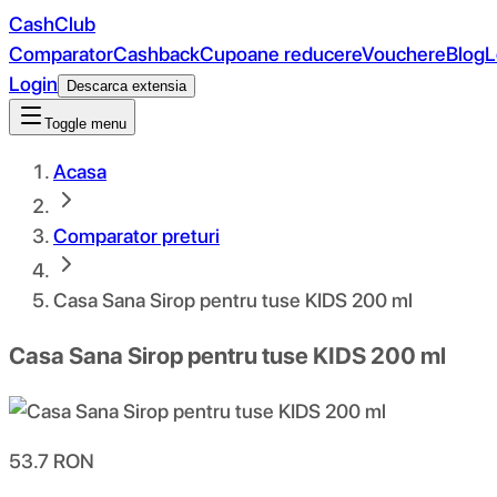
CashClub
Comparator
Cashback
Cupoane reducere
Vouchere
Blog
L
Login
Descarca extensia
Toggle menu
Acasa
Comparator preturi
Casa Sana Sirop pentru tuse KIDS 200 ml
Casa Sana Sirop pentru tuse KIDS 200 ml
53.7
RON