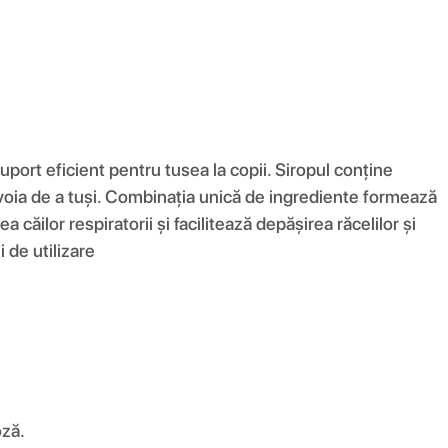
port eficient pentru tusea la copii. Siropul conține
evoia de a tuși. Combinația unică de ingrediente formează
ăilor respiratorii și facilitează depășirea răcelilor și
i de utilizare
oză.