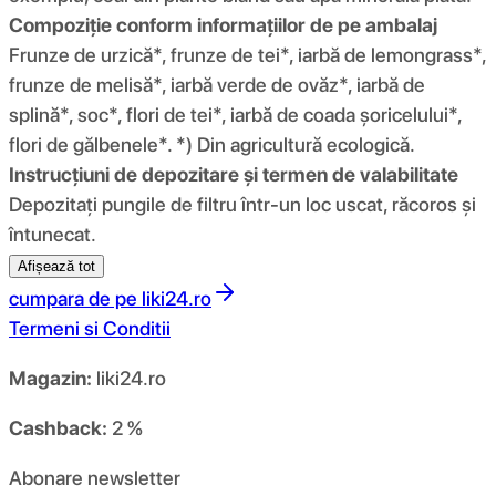
Compoziție conform informațiilor de pe ambalaj
Frunze de urzică*, frunze de tei*, iarbă de lemongrass*,
frunze de melisă*, iarbă verde de ovăz*, iarbă de
splină*, soc*, flori de tei*, iarbă de coada șoricelului*,
flori de gălbenele*. *) Din agricultură ecologică.
Instrucțiuni de depozitare și termen de valabilitate
Depozitați pungile de filtru într-un loc uscat, răcoros și
întunecat.
Afișează tot
cumpara de pe
liki24.ro
Termeni si Conditii
Magazin:
liki24.ro
Cashback:
2 %
Abonare newsletter