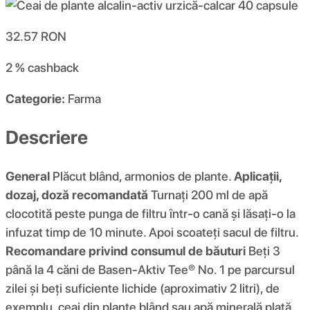
32.57
RON
2 %
cashback
Categorie:
Farma
Descriere
General
Plăcut blând, armonios de plante.
Aplicații,
dozaj, doză recomandată
Turnați 200 ml de apă
clocotită peste punga de filtru într-o cană și lăsați-o la
infuzat timp de 10 minute. Apoi scoateți sacul de filtru.
Recomandare privind consumul de băuturi
Beți 3
până la 4 căni de Basen-Aktiv Tee® No. 1 pe parcursul
zilei și beți suficiente lichide (aproximativ 2 litri), de
exemplu, ceai din plante blând sau apă minerală plată.