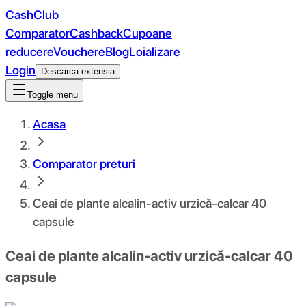
CashClub
Comparator
Cashback
Cupoane
reducere
Vouchere
Blog
Loializare
Login
Descarca extensia
Toggle menu
Acasa
Comparator preturi
Ceai de plante alcalin-activ urzică-calcar 40
capsule
Ceai de plante alcalin-activ urzică-calcar 40
capsule