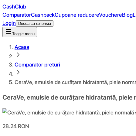
CashClub
Comparator
Cashback
Cupoane reducere
Vouchere
Blog
L
Login
Descarca extensia
Toggle menu
Acasa
Comparator preturi
CeraVe, emulsie de curățare hidratantă, piele norma
CeraVe, emulsie de curățare hidratantă, piele 
28.24
RON