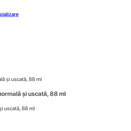
oializare
lă și uscată, 88 ml
normală și uscată, 88 ml