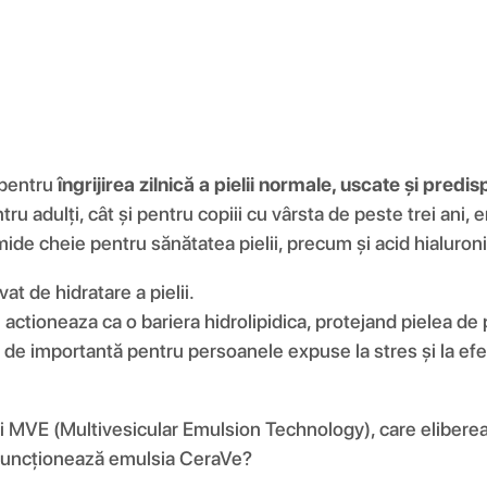
 pentru
îngrijirea zilnică a pielii normale, uscate și predis
tru adulți, cât și pentru copiii cu vârsta de peste trei ani
ramide cheie pentru sănătatea pielii, precum și acid hialur
at de hidratare a pielii.
 actioneaza ca o bariera hidrolipidica, protejand pielea de
 importantă pentru persoanele expuse la stres și la efecte
i MVE (Multivesicular Emulsion Technology), care elibereaz
 funcționează emulsia CeraVe?