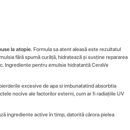
puse la atopie.
Formula sa atent aleasă este rezultatul
, emulsia fără spumă curăță, hidratează și susține repararea
onic. Ingrediente pentru emulsie hidratantă CeraVe
 pierderile excesive de apa si imbunatatind absorbtia
le nocive ale factorilor externi, cum ar fi radiațiile UV
ă ingrediente active în timp, datorită cărora pielea