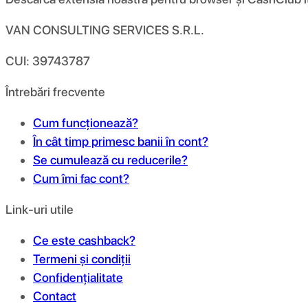
VAN CONSULTING SERVICES S.R.L.
CUI: 39743787
Întrebări frecvente
Cum funcționează?
În cât timp primesc banii în cont?
Se cumulează cu reducerile?
Cum îmi fac cont?
Link-uri utile
Ce este cashback?
Termeni și condiții
Confidențialitate
Contact