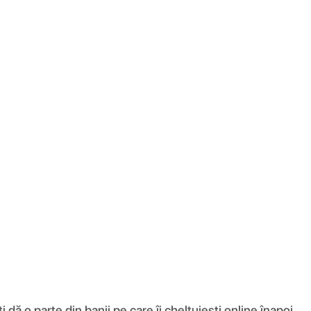
ă o parte din banii pe care îi cheltuiești online înapoi.