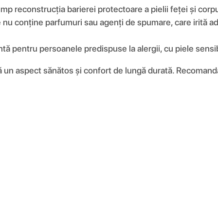
mp reconstrucția barierei protectoare a pielii feței și corpu
e nu conține parfumuri sau agenți de spumare, care irită ade
tă pentru persoanele predispuse la alergii, cu piele sensib
ă un aspect sănătos și confort de lungă durată. Recomand