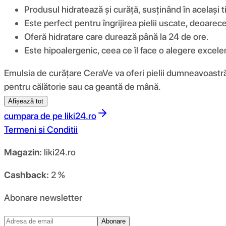
Produsul hidratează și curăță, susținând în același ti
Este perfect pentru îngrijirea pielii uscate, deoarec
Oferă hidratare care durează până la 24 de ore.
Este hipoalergenic, ceea ce îl face o alegere excelen
Emulsia de curățare CeraVe va oferi pielii dumneavoastr
pentru călătorie sau ca geantă de mână.
Afișează tot
cumpara de pe
liki24.ro
Termeni si Conditii
Magazin:
liki24.ro
Cashback:
2 %
Abonare newsletter
Abonare