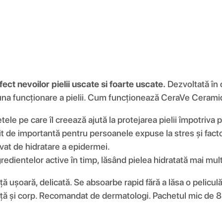
ct nevoilor pielii uscate si foarte uscate.
Dezvoltată în 
buna funcționare a pielii. Cum funcționează CeraVe Cerami
ele pe care îl creează ajută la protejarea pielii împotriva 
 de importantă pentru persoanele expuse la stres și facto
vat de hidratare a epidermei.
edientelor active în timp, lăsând pielea hidratată mai mult
ușoară, delicată. Se absoarbe rapid fără a lăsa o peliculă
e față și corp. Recomandat de dermatologi. Pachetul mic de 