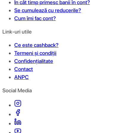
În cât timp primesc banii în cont?
Se cumulează cu reducerile?
Cum îmi fac cont?
Link-uri utile
Ce este cashback?
Termeni și condiții
Confidențialitate
Contact
ANPC
Social Media