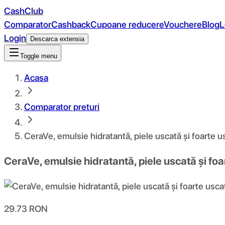
CashClub
Comparator
Cashback
Cupoane reducere
Vouchere
Blog
L
Login
Descarca extensia
Toggle menu
Acasa
Comparator preturi
CeraVe, emulsie hidratantă, piele uscată și foarte u
CeraVe, emulsie hidratantă, piele uscată și foa
29.73
RON