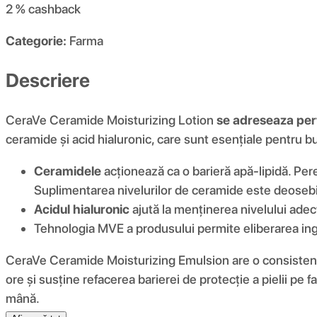
2 %
cashback
Categorie:
Farma
Descriere
CeraVe Ceramide Moisturizing Lotion
se adreseaza perfe
ceramide și acid hialuronic, care sunt esențiale pentru 
Ceramidele
acționează ca o barieră apă-lipidă. Peret
Suplimentarea nivelurilor de ceramide este deosebit
Acidul hialuronic
ajută la menținerea nivelului adec
Tehnologia MVE a produsului permite eliberarea ingr
CeraVe Ceramide Moisturizing Emulsion are o consistență 
ore și susține refacerea barierei de protecție a pielii p
mână.