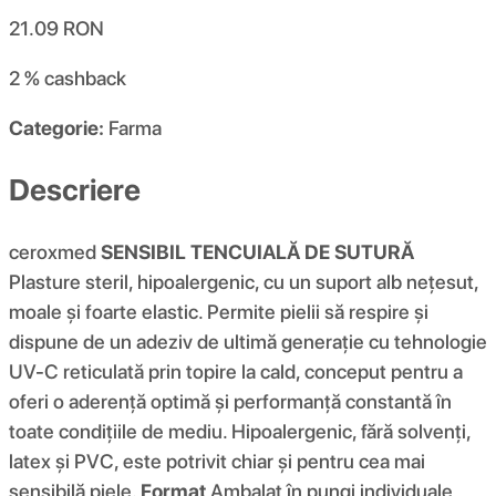
21.09
RON
2 %
cashback
Categorie:
Farma
Descriere
ceroxmed
SENSIBIL
TENCUIALĂ DE SUTURĂ
Plasture steril, hipoalergenic, cu un suport alb nețesut,
moale și foarte elastic. Permite pielii să respire și
dispune de un adeziv de ultimă generație cu tehnologie
UV-C reticulată prin topire la cald, conceput pentru a
oferi o aderență optimă și performanță constantă în
toate condițiile de mediu. Hipoalergenic, fără solvenți,
latex și PVC, este potrivit chiar și pentru cea mai
sensibilă piele.
Format
Ambalat în pungi individuale