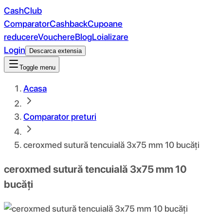
CashClub
Comparator
Cashback
Cupoane
reducere
Vouchere
Blog
Loializare
Login
Descarca extensia
Toggle menu
Acasa
Comparator preturi
ceroxmed sutură tencuială 3x75 mm 10 bucăți
ceroxmed sutură tencuială 3x75 mm 10
bucăți