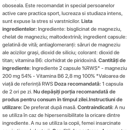
oboseala. Este recomandat in special persoanelor
active care practica sport, lucreaza si studiaza intens,
sunt expuse la stres si varstnicilor.
Lista
ingredientelor:
Ingrediente: bisglicinat de magneziu,
chelat de magneziu; maltodextrină; ingredient capsule:
gelatină de vită; antiaglomeranți: săruri de magneziu
ale acizilor grași, dioxid de siliciu; colorant: dioxid de
titan; vitamina B6: clorhidrat de piridoxină.
Cantități de
ingrediente:
Ingrediente 2 capsule %RWS* - magneziu
200 mg 54% - Vitamina B6 2,8 mg 100% *Valoarea de
viață de referință RWS
Doza recomandată:
1 capsula
de 2 ori pe zi.
Nu depășiți porția recomandată de
produs pentru consum în timpul zilei.
Instructiuni de
utilizare:
De preferat după masă.
Contraindicatii:
A nu
se utiliza în caz de hipersensibilitate la oricare dintre
ingrediente. A nu se utiliza la copii, femei insarcinate