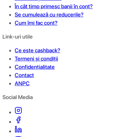
În cât timp primesc banii în cont?
Se cumulează cu reducerile?
Cum îmi fac cont?
Link-uri utile
Ce este cashback?
Termeni și condiții
Confidențialitate
Contact
ANPC
Social Media