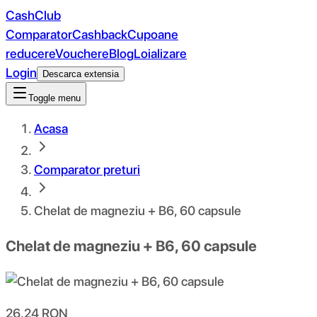
CashClub
Comparator
Cashback
Cupoane
reducere
Vouchere
Blog
Loializare
Login
Descarca extensia
Toggle menu
Acasa
Comparator preturi
Chelat de magneziu + B6, 60 capsule
Chelat de magneziu + B6, 60 capsule
26.24
RON