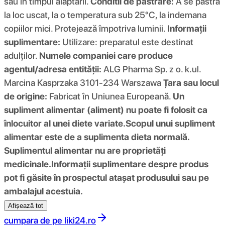
sau in timpul alaptarii.
Conditii de pastrare:
A se pastra
la loc uscat, la o temperatura sub 25°C, la indemana
copiilor mici. Protejează împotriva luminii.
Informații
suplimentare:
Utilizare: preparatul este destinat
adulților.
Numele companiei care produce
agentul/adresa entității:
ALG Pharma Sp. z o. k.ul.
Marcina Kasprzaka 3101-234 Warszawa
Țara sau locul
de origine:
Fabricat în Uniunea Europeană.
Un
supliment alimentar (aliment) nu poate fi folosit ca
înlocuitor al unei diete variate.
Scopul unui supliment
alimentar este de a suplimenta dieta normală.
Suplimentul alimentar nu are proprietăți
medicinale.
Informații suplimentare despre produs
pot fi găsite în prospectul atașat produsului sau pe
ambalajul acestuia.
Afișează tot
cumpara de pe
liki24.ro