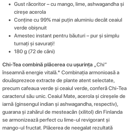
Gust răcoritor – cu mango, lime, ashwagandha și
cireșe acerola
Conține cu 99% mai puțin aluminiu decât ceaiul
verde obișnuit
Amestec instant pentru băuturi – pur și simplu
turnați și savurați!
180 g (72 de căni)
Chi-Tea combină plăcerea cu ușurința
„Chi”
înseamnă energie vitală.* Combinația armonioasă a
douăsprezece extracte de plante atent selectate,
precum cafeaua verde și ceaiul verde, conferă Chi-Tea
caracterul său unic. Ceaiul Mate, acerola și cireșele de
iarnă (ginsengul indian și ashwagandha, respectiv),
guarana și zahărul de mesteacăn (xilitol) din Finlanda
se armonizează perfect cu lime-ul revigorant și
mango-ul fructat. Plăcerea de neegalat rezultată