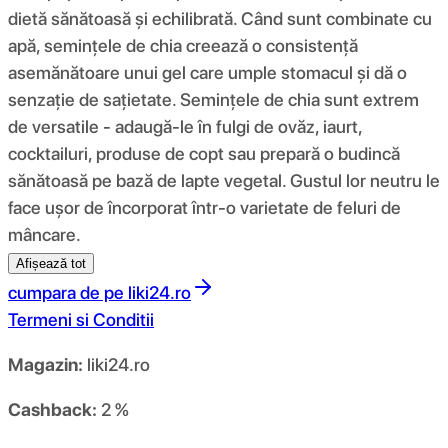
dietă sănătoasă și echilibrată. Când sunt combinate cu
apă, semințele de chia creează o consistență
asemănătoare unui gel care umple stomacul și dă o
senzație de sațietate. Semințele de chia sunt extrem
de versatile - adaugă-le în fulgi de ovăz, iaurt,
cocktailuri, produse de copt sau prepară o budincă
sănătoasă pe bază de lapte vegetal. Gustul lor neutru le
face ușor de încorporat într-o varietate de feluri de
mâncare.
Afișează tot
cumpara de pe
liki24.ro
Termeni si Conditii
Magazin:
liki24.ro
Cashback:
2 %