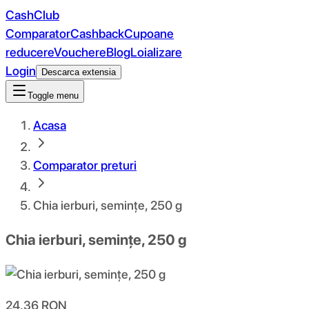
CashClub
Comparator
Cashback
Cupoane
reducere
Vouchere
Blog
Loializare
Login
Descarca extensia
Toggle menu
Acasa
Comparator preturi
Chia ierburi, semințe, 250 g
Chia ierburi, semințe, 250 g
24.36
RON