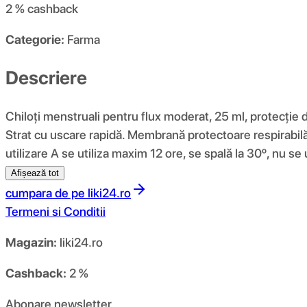
2 %
cashback
Categorie:
Farma
Descriere
Chiloți menstruali pentru flux moderat, 25 ml, protecție d
Strat cu uscare rapidă. Membrană protectoare respirabilă
utilizare A se utiliza maxim 12 ore, se spală la 30º, nu se
Afișează tot
cumpara de pe
liki24.ro
Termeni si Conditii
Magazin:
liki24.ro
Cashback:
2 %
Abonare newsletter