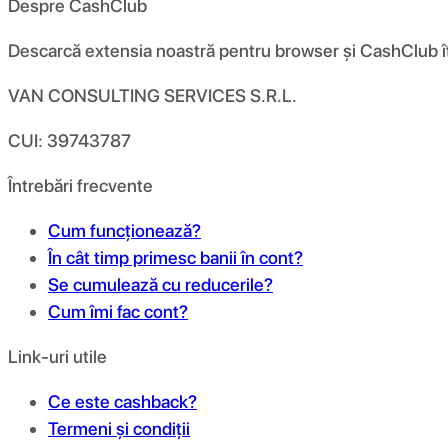
Despre CashClub
Descarcă extensia noastră pentru browser și CashClub îți d
VAN CONSULTING SERVICES S.R.L.
CUI: 39743787
Întrebări frecvente
Cum funcționează?
În cât timp primesc banii în cont?
Se cumulează cu reducerile?
Cum îmi fac cont?
Link-uri utile
Ce este cashback?
Termeni și condiții