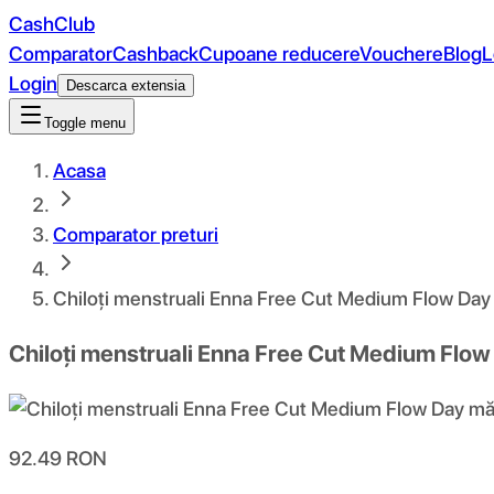
CashClub
Comparator
Cashback
Cupoane reducere
Vouchere
Blog
L
Login
Descarca extensia
Toggle menu
Acasa
Comparator preturi
Chiloți menstruali Enna Free Cut Medium Flow Day
Chiloți menstruali Enna Free Cut Medium Flow
92.49
RON