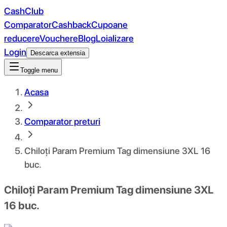
CashClub
Comparator
Cashback
Cupoane
reducere
Vouchere
Blog
Loializare
Login
Descarca extensia
Toggle menu
Acasa
Comparator preturi
Chiloți Param Premium Tag dimensiune 3XL 16
buc.
Chiloți Param Premium Tag dimensiune 3XL
16 buc.