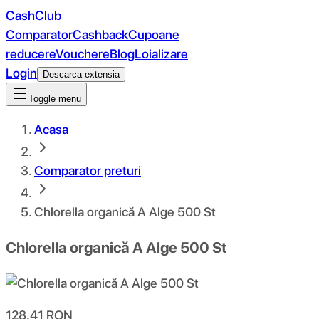
CashClub
Comparator
Cashback
Cupoane
reducere
Vouchere
Blog
Loializare
Login
Descarca extensia
Toggle menu
Acasa
Comparator preturi
Chlorella organică A Alge 500 St
Chlorella organică A Alge 500 St
128.41
RON