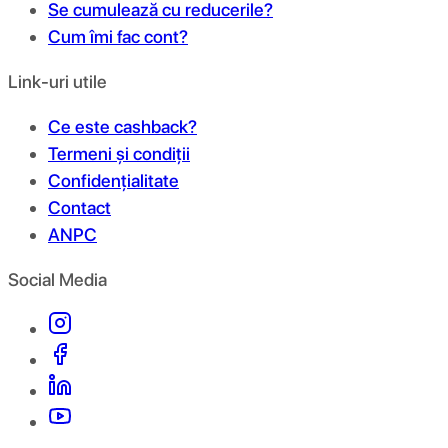
Se cumulează cu reducerile?
Cum îmi fac cont?
Link-uri utile
Ce este cashback?
Termeni și condiții
Confidențialitate
Contact
ANPC
Social Media