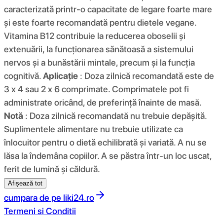
caracterizată printr-o capacitate de legare foarte mare
și este foarte recomandată pentru dietele vegane.
Vitamina B12 contribuie la reducerea oboselii și
extenuării, la funcționarea sănătoasă a sistemului
nervos și a bunăstării mintale, precum și la funcția
cognitivă.
Aplicație
: Doza zilnică recomandată este de
3 x 4 sau 2 x 6 comprimate. Comprimatele pot fi
administrate oricând, de preferință înainte de masă.
Notă
: Doza zilnică recomandată nu trebuie depășită.
Suplimentele alimentare nu trebuie utilizate ca
înlocuitor pentru o dietă echilibrată și variată. A nu se
lăsa la îndemâna copiilor. A se păstra într-un loc uscat,
ferit de lumină și căldură.
Afișează tot
cumpara de pe
liki24.ro
Termeni si Conditii