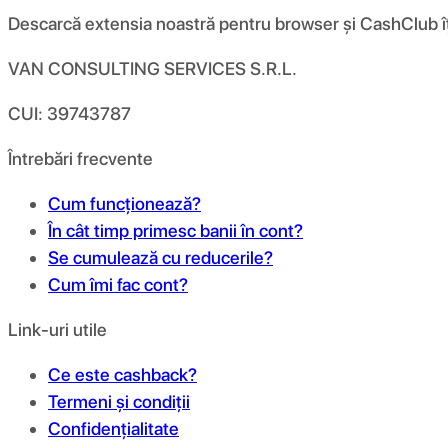
Descarcă extensia noastră pentru browser și CashClub îți d
VAN CONSULTING SERVICES S.R.L.
CUI: 39743787
Întrebări frecvente
Cum funcționează?
În cât timp primesc banii în cont?
Se cumulează cu reducerile?
Cum îmi fac cont?
Link-uri utile
Ce este cashback?
Termeni și condiții
Confidențialitate