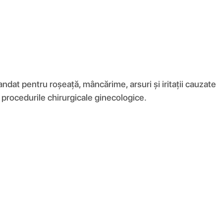
ndat pentru roșeață, mâncărime, arsuri și iritații cauzate
ă procedurile chirurgicale ginecologice.