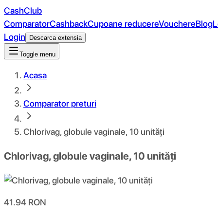
CashClub
Comparator
Cashback
Cupoane reducere
Vouchere
Blog
L
Login
Descarca extensia
Toggle menu
Acasa
Comparator preturi
Chlorivag, globule vaginale, 10 unități
Chlorivag, globule vaginale, 10 unități
41.94
RON