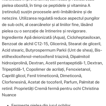
pielea obosită, în timp ce peptidele și vitamina A
(retinolul) susțin procesele anti-îmbătrânire și de
netezire. Utilizarea regulată reduce aspectul pungilor
de sub ochi, al cearcănelor și al liniilor fine, lăsând
pielea cu o senzație de întinerire și revigorare.
Ingrediente Apă deionizată (Aqua), Cicloheptasiloxan,
Benzoat de alchil C12-15, Glicerină, Stearat de gliceril,
Acid stearic, Butyrospermum Parkii (Unt de shea), Bis-
etilhexiloxifenol-metoxifenil triazină, Dipalmitoil
hidroxiprolină, Dextran, Acetil pentapeptidă-1, Dextran,
Tripeptidă-1, Copolimer de acrilați, Fenoxietanol,
Caprilil glicol, Fenil trimeticonă, Dimeticonă,
Clorfenesină, Acetat de tocoferil, Parfum, Palmitat de
retinil. Proprietăți Cremă fermă pentru ochi Christina
Nuance
Fermește pielea din jurul ochilor.