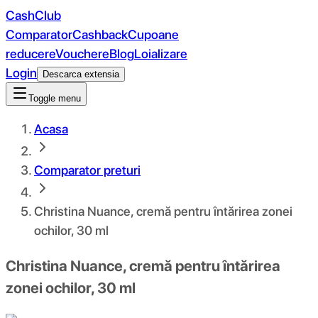
CashClub
Comparator
Cashback
Cupoane
reducere
Vouchere
Blog
Loializare
Login
Descarca extensia
Toggle menu
Acasa
Comparator preturi
Christina Nuance, cremă pentru întărirea zonei
ochilor, 30 ml
Christina Nuance, cremă pentru întărirea
zonei ochilor, 30 ml