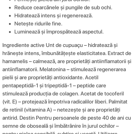
Reduce cearcănele și pungile de sub ochi.
Hidratează intens și regenerează.
Netește ridurile fine.
Luminează și împrospătează aspectul.
Ingrediente active Unt de cupuaçu – hidratează și
hrănește intens, îmbunătățește elasticitatea. Extract de
hamamelis – calmează, are proprietăți antiinflamatorii și
antiinflamatorii. Melatonina – stimulează regenerarea
pielii și are proprietăți antioxidante. Acetil
pentapeptidă-1 și tripeptidă-1 – peptide care
stimulează producția de colagen. Acetat de tocoferil
(vit. E) – protejează împotriva radicalilor liberi. Palmitat
de retinil (vitamina A) – netezește și are proprietăți
antirid. Destin Pentru persoanele de peste 40 de ani cu
semne de oboseală și îmbătrânire în jurul ochilor –
pentru pielea sensibilă, subțire și uscată. Utilizare