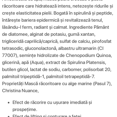
răcoritoare care hidratează intens, netezește ridurile și
crește elasticitatea pielii. Bogată în spirulină și peptide,
întărește bariera epidermică și revitalizează tenul,
lăsându-l ferm, radiant și calmat. Ingrediente Pământ
de diatomee, alginat de potasiu, gumă xantan,
trigliceridă caprilică/caprică, sulfat de calciu, pirofosfat
tetrasodic, gluconolactonă, albastru ultramarin (CI
77007), semințe hidrolizate de Chenopodium Quinoa,
glicerină, apă (Aqua), extract de Spirulina Platensis,
butilen glicol, lactat de sodiu, carbomer, polisorbat 20,
palmitoil tripeptidă-1, palmitoil tetrapeptidă-7.
Proprietăți Mască răcoritoare cu alge marine (Pasul 7),
Christina Nuance,
Efect de răcorire cu ușurare imediată și
prospețime.
Efect de lifting și conturare a feței.