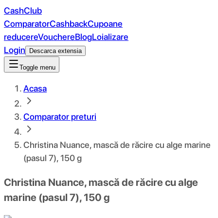
CashClub
Comparator
Cashback
Cupoane
reducere
Vouchere
Blog
Loializare
Login
Descarca extensia
Toggle menu
Acasa
Comparator preturi
Christina Nuance, mască de răcire cu alge marine
(pasul 7), 150 g
Christina Nuance, mască de răcire cu alge
marine (pasul 7), 150 g