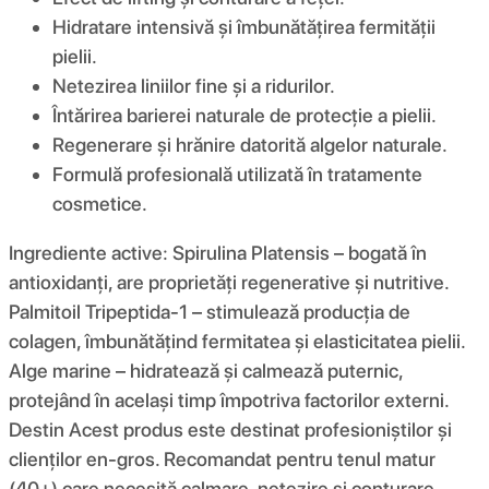
Hidratare intensivă și îmbunătățirea fermității
pielii.
Netezirea liniilor fine și a ridurilor.
Întărirea barierei naturale de protecție a pielii.
Regenerare și hrănire datorită algelor naturale.
Formulă profesională utilizată în tratamente
cosmetice.
Ingrediente active: Spirulina Platensis – bogată în
antioxidanți, are proprietăți regenerative și nutritive.
Palmitoil Tripeptida-1 – stimulează producția de
colagen, îmbunătățind fermitatea și elasticitatea pielii.
Alge marine – hidratează și calmează puternic,
protejând în același timp împotriva factorilor externi.
Destin Acest produs este destinat profesioniștilor și
clienților en-gros. Recomandat pentru tenul matur
(40+) care necesită calmare, netezire și conturare.