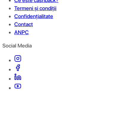
Ce este cashback?
Termeni și condiții
Confidențialitate
Contact
ANPC
Social Media