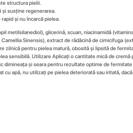
e structura pielii.
i și susține regenerarea.
rapid și nu încarcă pielea.
il metilsilanediol), glicerină, scuan, niacinamidă (vitamina
de Camellia Sinensis), extract de rădăcină de cimicifuga (
ijire zilnică pentru pielea matură, obosită și lipsită de ferm
elea sensibilă. Utilizare Aplicați o cantitate mică de cremă 
lnic dimineața și seara pentru rezultate optime de fermitate
t cu apă, nu utilizați pe pielea deteriorată sau iritată, dacă a