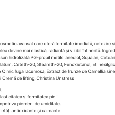
smetic avansat care oferă fermitate imediată, netezire și 
elea devine mai elastică, radiantă și vizibil întinerită. In
 susan hidrolizată PG-propil metilsilanediol, Squalan, Cetea
olatum, Ceteth-20, Steareth-20, Fenoxietanol, Etilhexilglic
 Cimicifuga racemosa, Extract de frunze de Camellia sinensis
ți Cremă de lifting, Christina Unstress
i.
asticitatea și fermitatea pielii.
mpotriva pierderii de umiditate.
rietăți antioxidante și calmante.