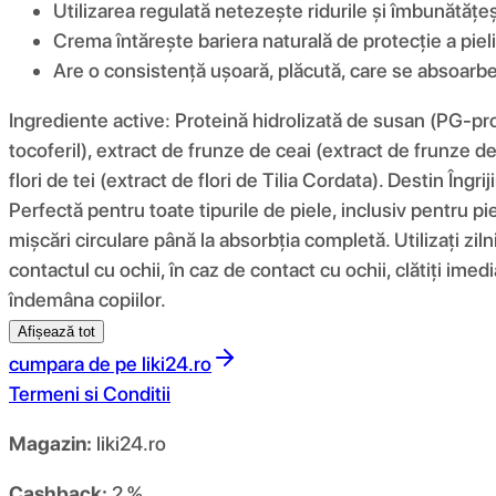
Utilizarea regulată netezește ridurile și îmbunătățeșt
Crema întărește bariera naturală de protecție a pieli
Are o consistență ușoară, plăcută, care se absoarbe 
Ingrediente active: Proteină hidrolizată de susan (PG-prop
tocoferil), extract de frunze de ceai (extract de frunze 
flori de tei (extract de flori de Tilia Cordata). Destin Îngr
Perfectă pentru toate tipurile de piele, inclusiv pentru pi
mișcări circulare până la absorbția completă. Utilizați zi
contactul cu ochii, în caz de contact cu ochii, clătiți imedia
îndemâna copiilor.
Afișează tot
cumpara de pe
liki24.ro
Termeni si Conditii
Magazin:
liki24.ro
Cashback:
2 %