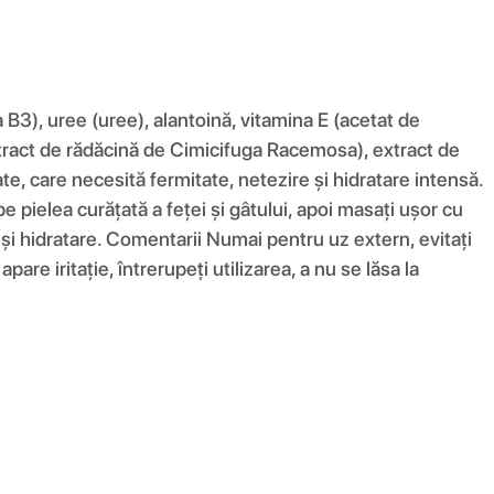
 B3), uree (uree), alantoină, vitamina E (acetat de
extract de rădăcină de Cimicifuga Racemosa), extract de
itate, care necesită fermitate, netezire și hidratare intensă.
pe pielea curățată a feței și gâtului, apoi masați ușor cu
 și hidratare. Comentarii Numai pentru uz extern, evitați
pare iritație, întrerupeți utilizarea, a nu se lăsa la