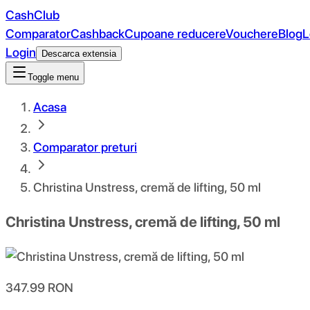
CashClub
Comparator
Cashback
Cupoane reducere
Vouchere
Blog
L
Login
Descarca extensia
Toggle menu
Acasa
Comparator preturi
Christina Unstress, cremă de lifting, 50 ml
Christina Unstress, cremă de lifting, 50 ml
347.99
RON