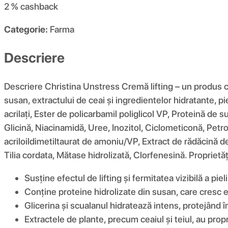
2 %
cashback
Categorie:
Farma
Descriere
Descriere Christina Unstress Cremă lifting – un produs co
susan, extractului de ceai și ingredientelor hidratante, pi
acrilați, Ester de policarbamil poliglicol VP, Proteină de
Glicină, Niacinamidă, Uree, Inozitol, Ciclometiconă, Petr
acriloildimetiltaurat de amoniu/VP, Extract de rădăcină de
Tilia cordata, Mătase hidrolizată, Clorfenesină. Proprietă
Susține efectul de lifting și fermitatea vizibilă a pieli
Conține proteine ​​hidrolizate din susan, care cresc el
Glicerina și scualanul hidratează intens, protejând î
Extractele de plante, precum ceaiul și teiul, au prop